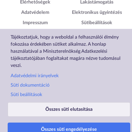
Elérhetőségek
Lakástámogatás
Adatvédelem
Elektronikus ügyintézés
Impresszum
Sütibeállítások
Akadálymentesítési
Tájékoztatjuk, hogy a weboldal a felhasználói élmény
Nyilatkozat
fokozása érdekében sütiket alkalmaz. A honlap
használatával a Miniszterelnökség Adatkezelési
tájékoztatójában foglaltakat magára nézve tudomásul
veszi.
Adatvédelmi irányelvek
Süti dokumentáció
Süti beállítások
Összes süti elutasítása
Üzemelteti a Lechner Nonprofit Kft. a Vidék- és Településfejlesztési Minisztérium megbízásából.
Összes süti engedélyezése