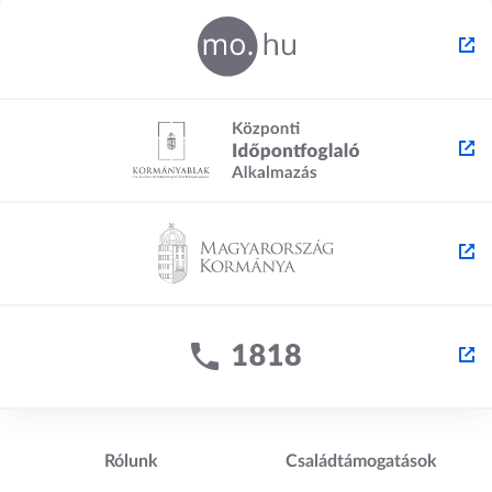
Lábléc1
Lábléc2
Rólunk
Családtámogatások