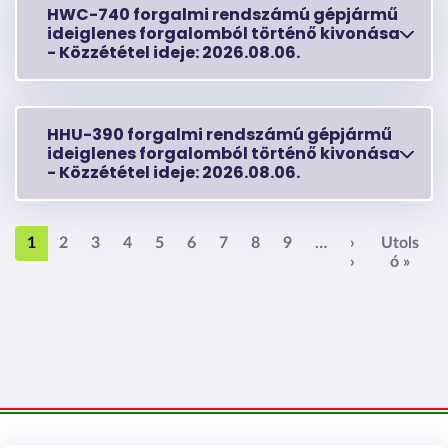
HWC-740 forgalmi rendszámú gépjármű
ideiglenes forgalomból történő kivonása
-
Közzététel ideje:
2026.08.06.
HHU-390 forgalmi rendszámú gépjármű
ideiglenes forgalomból történő kivonása
-
Közzététel ideje:
2026.08.06.
Oldalszámozás
1
2
3
4
5
6
7
8
9
…
›
Utols
Következő ol
Utols
›
ó »