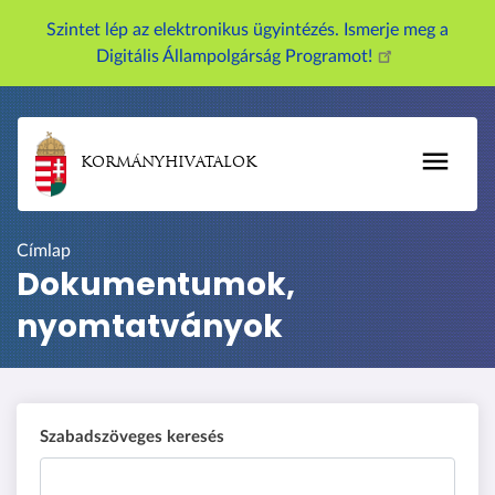
U
Szintet lép az elektronikus ügyintézés. Ismerje meg a
g
Digitális Állampolgárság Programot!
r
á
s
a
KORMÁNYHIVATALOK
t
a
r
Címlap
t
Dokumentumok,
a
nyomtatványok
l
o
m
r
a
Szabadszöveges keresés