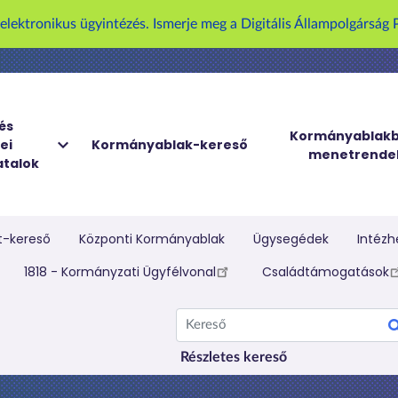
U
z elektronikus ügyintézés. Ismerje meg a Digitális Állampolgársá
g
r
á
s
a
és
Kormányablakb
ei
Kormányablak-kereső
t
menetrende
talok
a
r
t
a
t-kereső
Központi Kormányablak
Ügysegédek
Intézh
l
elletti menü
1818 - Kormányzati Ügyfélvonal
Családtámogatások
o
m
Kereső
r
a
Részletes kereső