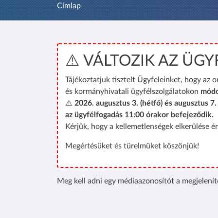
Címlap
⚠️ VÁLTOZIK AZ ÜG
Tájékoztatjuk tisztelt Ügyfeleinket, hogy az 
és kormányhivatali ügyfélszolgálatokon
módo
⚠️
2026. augusztus 3. (hétfő) és augusztus 7
az ügyfélfogadás 11:00 órakor befejeződik.
Kérjük, hogy a kellemetlenségek elkerülése 
Megértésüket és türelmüket köszönjük!
Meg kell adni egy médiaazonosítót a megjeleníté