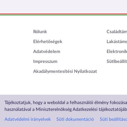
Lábléc1
Láblé
Rólunk
Családtá
Elérhetőségek
Lakástám
Adatvédelem
Elektroni
Impresszum
Sütibeállí
Akadálymentesítési Nyilatkozat
Tájékoztatjuk, hogy a weboldal a felhasználói élmény fokozás
Üzemelteti
használatával a Miniszterelnökség Adatkezelési tájékoztatójá
Adatvédelmi irányelvek
Süti dokumentáció
Süti beállítás