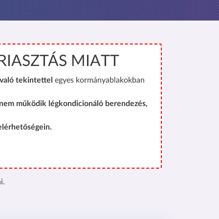
RIASZTÁS MIATT
való tekintettel
egyes kormányablakokban
 nem működik légkondicionáló berendezés,
elérhetőségein.
i.