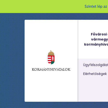
Szintet lép a
Fővárosi 
vármegy
kormányhiva
Ügyfélszolgála
KORMÁNYHIVATALOK
Kereső m
Elérhetőségek