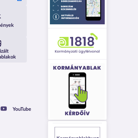
mények
izált
ablakok