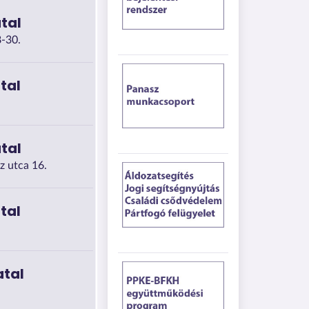
tal
-30.
tal
tal
z utca 16.
tal
atal