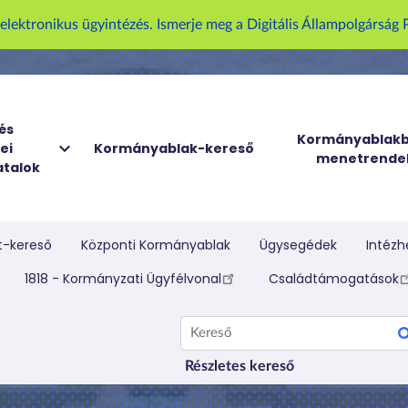
z elektronikus ügyintézés. Ismerje meg a Digitális Állampolgársá
és
Kormányablakb
ei
Kormányablak-kereső
menetrende
talok
t-kereső
Központi Kormányablak
Ügysegédek
Intézh
elletti menü
1818 - Kormányzati Ügyfélvonal
Családtámogatások
Kereső
Részletes kereső