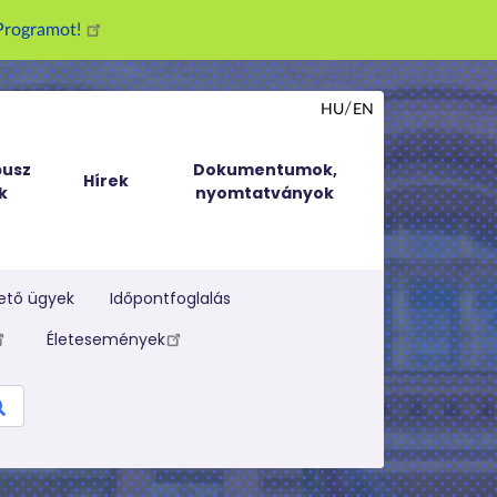
g Programot!
HU
EN
usz
Dokumentumok,
Hírek
k
nyomtatványok
ető ügyek
Időpontfoglalás
Életesemények