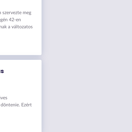
n szervezte meg
égén 42-en
nak a változatos
ás
űves
 döntenie. Ezért