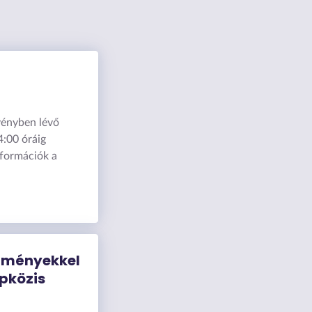
rvényben lévő
4:00 óráig
nformációk a
élményekkel
pközis