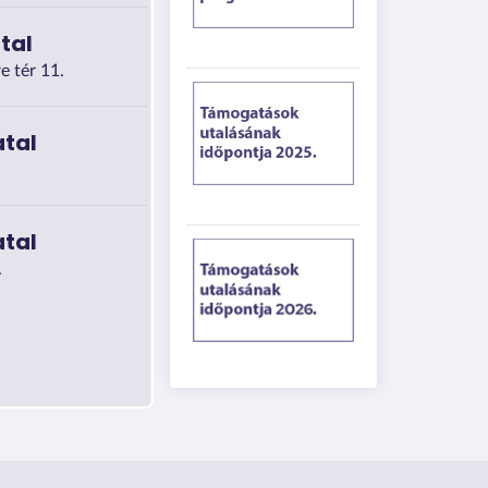
tal
e tér 11.
atal
atal
.