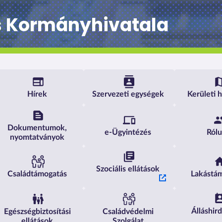
s Kormányhivatala
Budapest Főváros Kormányhivat
Hírek
Szervezeti egységek
Kerületi 
Dokumentumok,
e-Ügyintézés
Ról
nyomtatványok
Szociális ellátások
Családtámogatás
Lakástá
Álláshir
Egészségbiztosítási
Családvédelmi
ellátások
Szolgálat