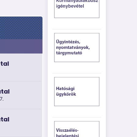
tal
atal
7.
tal