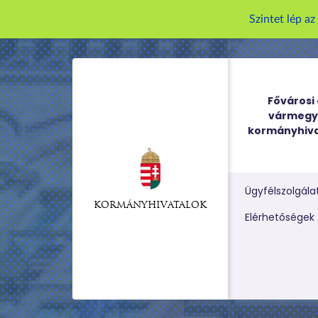
Szintet lép a
Fővárosi 
vármegy
kormányhiva
Ügyfélszolgála
KORMÁNYHIVATALOK
Kereső m
Elérhetőségek