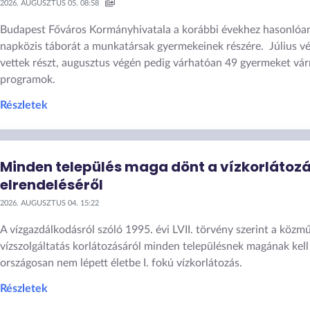
2026. AUGUSZTUS 05. 08:58
Budapest Főváros Kormányhivatala a korábbi évekhez hasonlóa
napközis táborát a munkatársak gyermekeinek részére. Július v
vettek részt, augusztus végén pedig várhatóan 49 gyermeket vár
programok.
Részletek
Minden település maga dönt a vízkorlátoz
elrendeléséről
2026. AUGUSZTUS 04. 15:22
A vízgazdálkodásról szóló 1995. évi LVII. törvény szerint a közm
vízszolgáltatás korlátozásáról minden településnek magának kell
országosan nem lépett életbe I. fokú vízkorlátozás.
Részletek