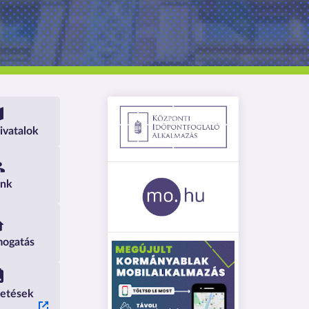
ala
hivatalok
unk
mogatás
detések