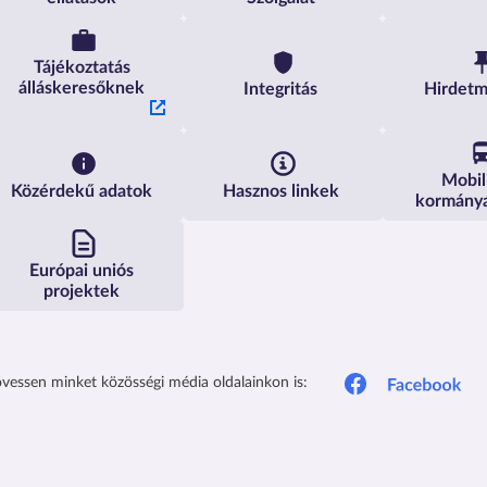
Tájékoztatás
álláskeresőknek
Integritás
Hirdet
Mobil
Közérdekű adatok
Hasznos linkek
kormány
Európai uniós
projektek
vessen minket közösségi média oldalainkon is: