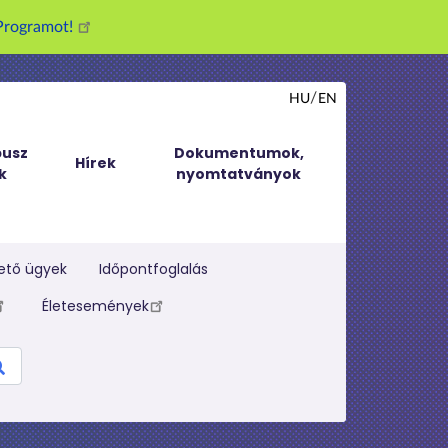
g Programot!
HU
EN
usz
Dokumentumok,
Hírek
k
nyomtatványok
ető ügyek
Időpontfoglalás
Életesemények