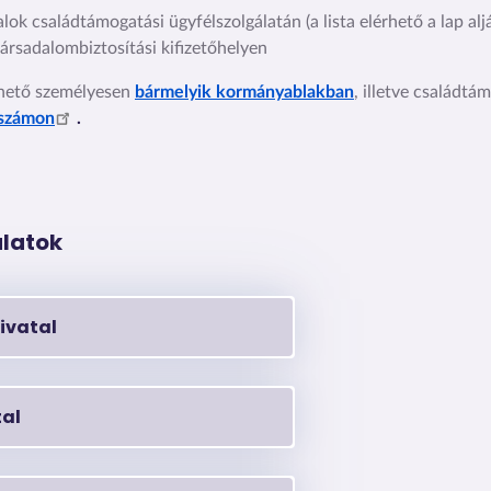
k családtámogatási ügyfélszolgálatán (a lista elérhető a lap alj
rsadalombiztosítási kifizetőhelyen
rhető személyesen
bármelyik kormányablakban
, illetve családtá
 számon
.
latok
ivatal
al