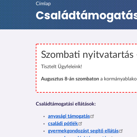
Címlap
Családtámogatá
Szombati nyitvatartás
Tisztelt Ügyfeleink!
Augusztus 8-án szombaton
a kormányablakok
Családtámogatási ellátások:
anyasági támogatás
családi pótlék
gyermekgondozást segítő ellátás