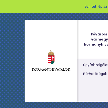
Szintet lép a
Fővárosi 
vármegy
kormányhiva
Ügyfélszolgála
KORMÁNYHIVATALOK
Kereső m
Elérhetőségek