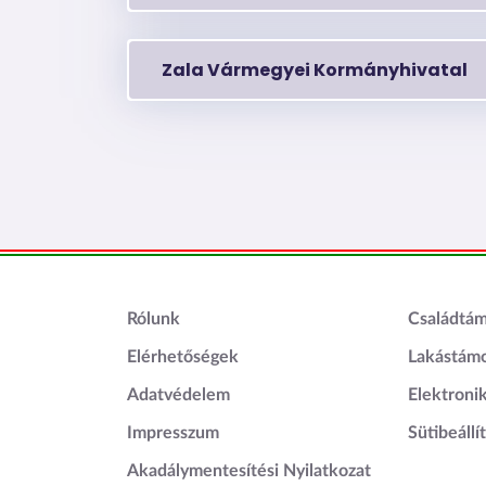
Zala Vármegyei Kormányhivatal
Lábléc1
Láblé
Rólunk
Családtá
Elérhetőségek
Lakástám
Adatvédelem
Elektroni
Impresszum
Sütibeállí
Akadálymentesítési Nyilatkozat