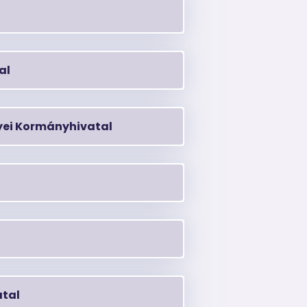
al
ei Kormányhivatal
tal