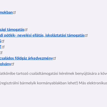
amokban
sági támogatás
i pótlék- nevelési ellátás, iskoláztatási támogatás
S
T
ycsaládos földgáz árkedvezmény
zolvány
datkörébe tartozó családtámogatási kérelmek benyújtására a kö
(regisztrálni bármelyik kormányablakban lehet!) Más elektronikus