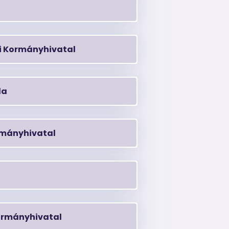
 Kormányhivatal
la
mányhivatal
ormányhivatal