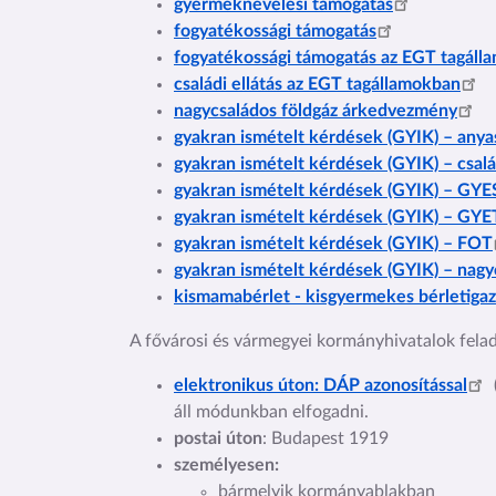
gyermeknevelési támogatás
fogyatékossági támogatás
fogyatékossági támogatás az EGT tagáll
családi ellátás az EGT tagállamokban
nagycsaládos földgáz árkedvezmény
gyakran ismételt kérdések (GYIK) – anya
gyakran ismételt kérdések (GYIK) – család
gyakran ismételt kérdések (GYIK) – GYE
gyakran ismételt kérdések (GYIK) – GYE
gyakran ismételt kérdések (GYIK) – FOT
gyakran ismételt kérdések (GYIK) – nag
kismamabérlet - kisgyermekes bérletiga
A fővárosi és vármegyei kormányhivatalok fela
elektronikus úton
: DÁP azonosítással
áll módunkban elfogadni.
postai úton
: Budapest 1919
személyesen:
bármelyik kormányablakban