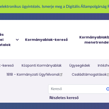
U
z elektronikus ügyintézés. Ismerje meg a Digitális Állampolgársá
g
r
á
s
a
és
Kormányablakb
ei
Kormányablak-kereső
t
menetrende
talok
a
r
t
a
t-kereső
Központi Kormányablak
Ügysegédek
Intézh
l
elletti menü
1818 - Kormányzati Ügyfélvonal
Családtámogatások
o
m
Kereső
r
a
Részletes kereső