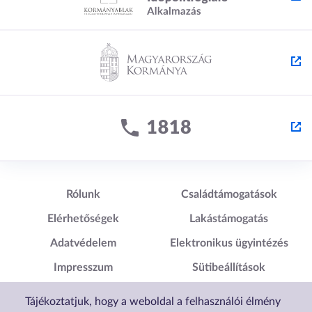
Lábléc1
Lábléc2
Rólunk
Családtámogatások
Elérhetőségek
Lakástámogatás
Adatvédelem
Elektronikus ügyintézés
Impresszum
Sütibeállítások
Akadálymentesítési
Tájékoztatjuk, hogy a weboldal a felhasználói élmény
Nyilatkozat