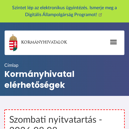
U
Szintet lép az elektronikus ügyintézés. Ismerje meg a
g
Digitális Állampolgárság Programot!
r
á
s
a
KORMÁNYHIVATALOK
t
a
r
Címlap
t
Kormányhivatal
a
elérhetőségek
l
o
m
r
a
Szombati nyitvatartás -