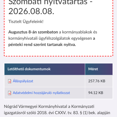
Szombati nyitvatartás -
2026.08.08.
Tisztelt Ügyfeleink!
Augusztus 8-án szombaton
a kormányablakok és
kormányhivatali ügyfélszolgálatok egységesen
a
pénteki rend szerint tartanak nyitva.
Letölthető dokumentumok
Méret
Álláspályázat
257.76 KB
Adatvédelmi hozzájáruló nyilatkozat
94.12 KB
Nógrád Vármegyei Kormányhivatal a Kormányzati
igazgatásról szóló 2018. évi CXXV. tv. 83. § (1) bek. alapján