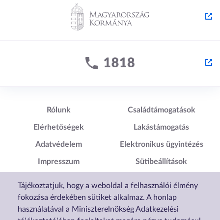
Lábléc1
Lábléc2
Rólunk
Családtámogatások
Elérhetőségek
Lakástámogatás
Adatvédelem
Elektronikus ügyintézés
Impresszum
Sütibeállítások
Akadálymentesítési
Tájékoztatjuk, hogy a weboldal a felhasználói élmény
Nyilatkozat
fokozása érdekében sütiket alkalmaz. A honlap
használatával a Miniszterelnökség Adatkezelési