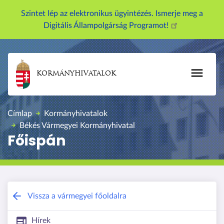
U
Szintet lép az elektronikus ügyintézés. Ismerje meg a
g
Digitális Állampolgárság Programot!
r
á
s
a
KORMÁNYHIVATALOK
t
a
r
Címlap
Kormányhivatalok
t
Békés Vármegyei Kormányhivatal
a
Főispán
l
o
m
r
a
Békés Vármegyei Kormányhivatal
Vissza a vármegyei főoldalra
Hírek