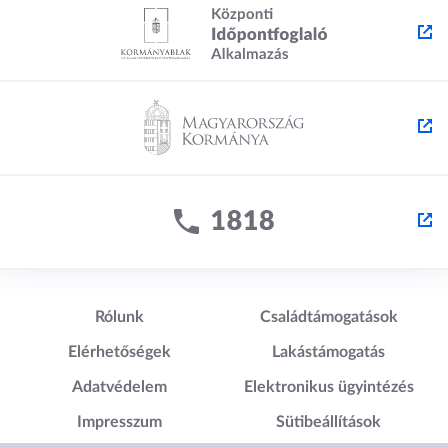
Lábléc1
Lábléc2
Rólunk
Családtámogatások
Elérhetőségek
Lakástámogatás
Adatvédelem
Elektronikus ügyintézés
Impresszum
Sütibeállítások