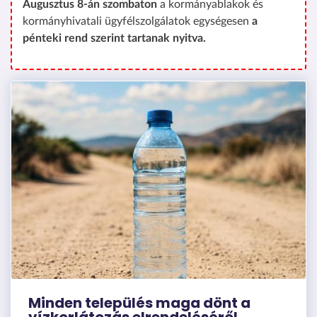
Augusztus 8-án szombaton
a kormányablakok és
kormányhivatali ügyfélszolgálatok egységesen
a
pénteki rend szerint tartanak nyitva.
Minden település maga dönt a
vízkorlátozás elrendeléséről