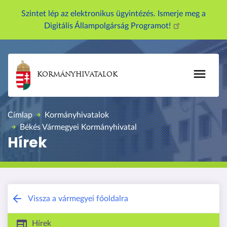
U
Szintet lép az elektronikus ügyintézés. Ismerje meg a
g
Digitális Állampolgárság Programot!
r
á
s
a
KORMÁNYHIVATALOK
t
a
r
Címlap
Kormányhivatalok
t
Békés Vármegyei Kormányhivatal
a
Hírek
l
o
m
r
a
Békés Vármegyei Kormányhivatal
Vissza a vármegyei főoldalra
Hírek