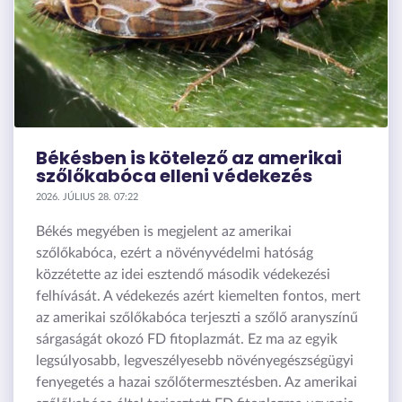
Békésben is kötelező az amerikai
szőlőkabóca elleni védekezés
2026. JÚLIUS 28. 07:22
Békés megyében is megjelent az amerikai
szőlőkabóca, ezért a növényvédelmi hatóság
közzétette az idei esztendő második védekezési
felhívását. A védekezés azért kiemelten fontos, mert
az amerikai szőlőkabóca terjeszti a szőlő aranyszínű
sárgaságát okozó FD fitoplazmát. Ez ma az egyik
legsúlyosabb, legveszélyesebb növényegészségügyi
fenyegetés a hazai szőlőtermesztésben. Az amerikai