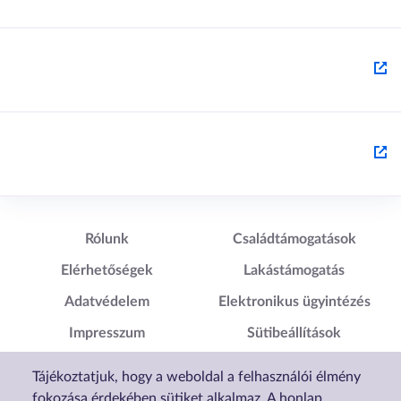
Lábléc1
Lábléc2
Rólunk
Családtámogatások
Elérhetőségek
Lakástámogatás
Adatvédelem
Elektronikus ügyintézés
Impresszum
Sütibeállítások
Akadálymentesítési
Tájékoztatjuk, hogy a weboldal a felhasználói élmény
Nyilatkozat
fokozása érdekében sütiket alkalmaz. A honlap