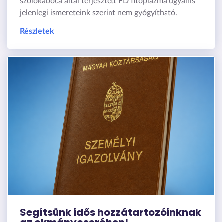
szőlőkabóca által terjesztett FD fitoplazma ugyanis
jelenlegi ismereteink szerint nem gyógyítható.
Részletek
Segítsünk idős hozzátartozóinknak