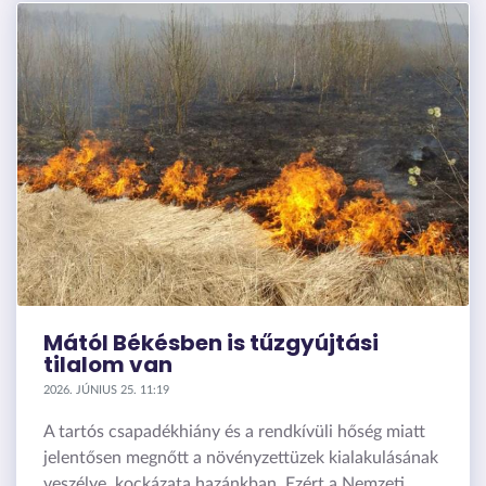
Mától Békésben is tűzgyújtási
tilalom van
2026. JÚNIUS 25. 11:19
A tartós csapadékhiány és a rendkívüli hőség miatt
jelentősen megnőtt a növényzettüzek kialakulásának
veszélye, kockázata hazánkban. Ezért a Nemzeti