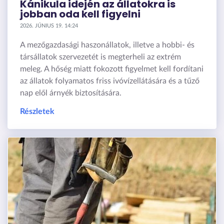
Kánikula idején az állatokra is
jobban oda kell figyelni
2026. JÚNIUS 19. 14:24
A mezőgazdasági haszonállatok, illetve a hobbi- és
társállatok szervezetét is megterheli az extrém
meleg. A hőség miatt fokozott figyelmet kell fordítani
az állatok folyamatos friss ivóvízellátására és a tűző
nap elől árnyék biztosítására.
Részletek