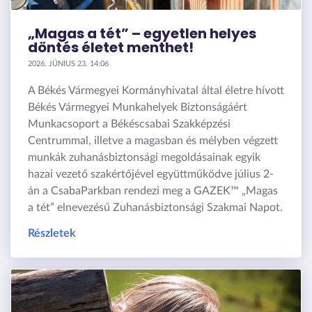
„Magas a tét” – egyetlen helyes
döntés életet menthet!
2026. JÚNIUS 23. 14:06
A Békés Vármegyei Kormányhivatal által életre hívott
Békés Vármegyei Munkahelyek Biztonságáért
Munkacsoport a Békéscsabai Szakképzési
Centrummal, illetve a magasban és mélyben végzett
munkák zuhanásbiztonsági megoldásainak egyik
hazai vezető szakértőjével együttműködve július 2-
án a CsabaParkban rendezi meg a GAZEK™ „Magas
a tét” elnevezésű Zuhanásbiztonsági Szakmai Napot.
Részletek