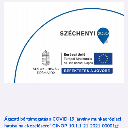
Kép
Ágazati bértámogatás a COVID-19 járvány munkaerőpiaci
hatásainak kezelésére" GINOP-10.1.1-21-2021-00001