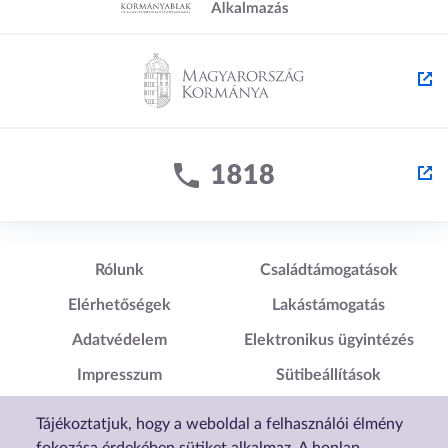
Lábléc1
Lábléc2
Rólunk
Családtámogatások
Elérhetőségek
Lakástámogatás
Adatvédelem
Elektronikus ügyintézés
Impresszum
Sütibeállítások
Akadálymentesítési
Tájékoztatjuk, hogy a weboldal a felhasználói élmény
Nyilatkozat