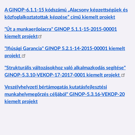
A GINOP-6.1.1-15 kódszámú „Alacsony képzettségűek és
közfoglalkoztatottak képzése” című kiemelt projekt
"Út a munkaerőpiacra" GINOP 5.1.1-15-2015-00001
kiemelt projekt
"Ifjúsági Garancia" GINOP 5.2.1-14-2015-00001 kiemelt
projekt
"Strukturális változásokhoz való alkalmazkodás segítése"
GINOP-5.3.10-VEKOP-17-2017-0001 kiemelt projekt
Veszélyhelyzeti bértámogatás kutatásfejlesztési
munkahelymegőrzés céljából" GINOP-5.3.16-VEKOP-20
kiemelt projekt