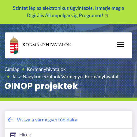
U
Szintet lép az elektronikus ügyintézés. Ismerje meg a
g
Digitális Állampolgárság Programot!
r
á
s
a
KORMÁNYHIVATALOK
t
a
r
Címlap
Kormányhivatalok
t
Jász-Nagykun-Szolnok Vármegyei Kormányhivatal
a
GINOP projektek
l
o
m
r
a
Jász-Nagykun-Szolnok Vármegyei Kor
Vissza a vármegyei főoldalra
Hírek