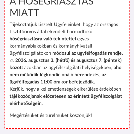
A HŐSÉGRIASZTÁS
MIATT
Tájékoztatjuk tisztelt Ügyfeleinket, hogy az országos
tisztifőorvos által elrendelt harmadfokú
hőségriasztásra való tekintettel
egyes
kormányablakokban és kormányhivatali
ügyfélszolgálatokon
módosul az ügyfélfogadás rendje.
⚠️
2026. augusztus 3. (hétfő) és augusztus 7. (péntek)
között
azokban az ügyfélszolgálati helyiségekben,
ahol
nem működik légkondicionáló berendezés, az
ügyfélfogadás 11:00 órakor befejeződik.
Kérjük, hogy a kellemetlenségek elkerülése érdekében
tájékozódjanak előzetesen az érintett ügyfélszolgálat
elérhetőségein.
Megértésüket és türelmüket köszönjük!