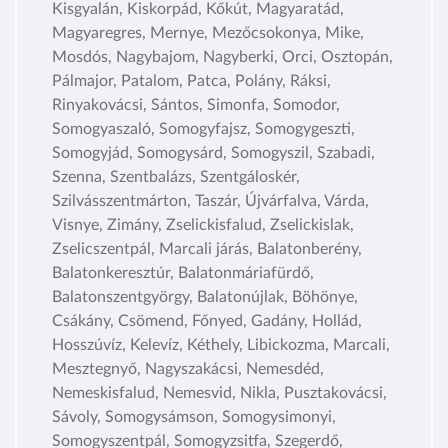
Kisgyalán, Kiskorpád, Kőkút, Magyaratád,
Magyaregres, Mernye, Mezőcsokonya, Mike,
Mosdós, Nagybajom, Nagyberki, Orci, Osztopán,
Pálmajor, Patalom, Patca, Polány, Ráksi,
Rinyakovácsi, Sántos, Simonfa, Somodor,
Somogyaszaló, Somogyfajsz, Somogygeszti,
Somogyjád, Somogysárd, Somogyszil, Szabadi,
Szenna, Szentbalázs, Szentgáloskér,
Szilvásszentmárton, Taszár, Újvárfalva, Várda,
Visnye, Zimány, Zselickisfalud, Zselickislak,
Zselicszentpál, Marcali járás, Balatonberény,
Balatonkeresztúr, Balatonmáriafürdő,
Balatonszentgyörgy, Balatonújlak, Böhönye,
Csákány, Csömend, Főnyed, Gadány, Hollád,
Hosszúvíz, Kelevíz, Kéthely, Libickozma, Marcali,
Mesztegnyő, Nagyszakácsi, Nemesdéd,
Nemeskisfalud, Nemesvid, Nikla, Pusztakovácsi,
Sávoly, Somogysámson, Somogysimonyi,
Somogyszentpál, Somogyzsitfa, Szegerdő,