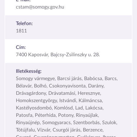
cstam@somogy.gov.hu
Telefon:
1811
Cím:
7400 Kaposvár, Bajcsy-Zsilinszky u. 28.
Illetékesség:
Somogy vármegye, Barcsi járás, Babócsa, Barcs,
Bélavár, Bolhó, Csokonyavisonta, Darány,
Drávagárdony, Drávatamási, Heresznye,
Homokszentgyörgy, Istvándi, Kálmáncsa,
Kastélyosdombó, Komlósd, Lad, Lakócsa,
Patosfa, Péterhida, Potony, Rinyaújlak,
Rinyaújnép, Somogyaracs, Szentborbás, Szulok,
Tótújfalu, Vízvár, Csurgói járás, Berzence,