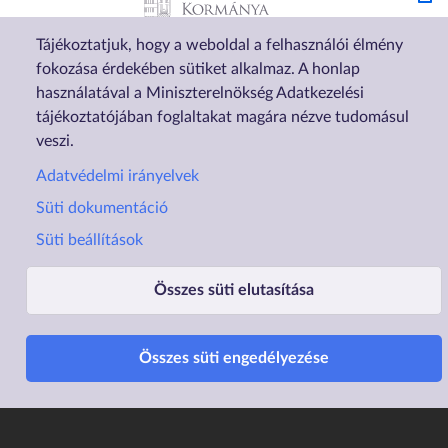
Tájékoztatjuk, hogy a weboldal a felhasználói élmény
fokozása érdekében sütiket alkalmaz. A honlap
használatával a Miniszterelnökség Adatkezelési
tájékoztatójában foglaltakat magára nézve tudomásul
veszi.
Lábléc1
Lábléc2
Adatvédelmi irányelvek
Rólunk
Családtámogatások
Süti dokumentáció
Elérhetőségek
Lakástámogatás
Süti beállítások
Adatvédelem
Elektronikus ügyintézés
Összes süti elutasítása
Impresszum
Sütibeállítások
Akadálymentesítési
Nyilatkozat
Összes süti engedélyezése