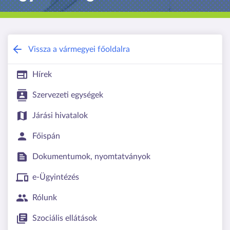
Somogy Vármegyei Kormányhivatal
Vissza a vármegyei főoldalra
Hírek
Szervezeti egységek
Járási hivatalok
Főispán
Dokumentumok, nyomtatványok
e-Ügyintézés
Rólunk
Szociális ellátások