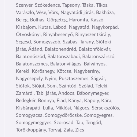
Szenyér, Szőkedencs, Tapsony, Táska, Tikos,
Varászló, Vése, Vörs, Nagyatádi járás, Bakháza,
Beleg, Bolhás, Görgeteg, Háromfa, Kaszó,
Kisbajom, Kutas, Lábod, Nagyatád, Nagykorpád,
Ötvöskónyi, Rinyabesenyő, Rinyaszentkirály,
Segesd, Somogyszob, Szabás, Tarany, Siófoki
járás, Ádánd, Balatonendréd, Balatonföldvár,
Balatonőszöd, Balatonszabadi, Balatonszárszó,
Balatonszemes, Balatonvilágos, Bálványos,
Kereki, Kőröshegy, Kötcse, Nagyberény,
Nagycsepely, Nyim, Pusztaszemes, Ságvár,
Siófok, Siójut, Som, Szántód, Szólád, Teleki,
Zamárdi, Tabi járás, Andocs, Bábonymegyer,
Bedegkér, Bonnya, Fiad, Kánya, Kapoly, Kára,
Kisbárapáti, Lulla, Miklósi, Nágocs, Sérsekszőlős,
Somogyacsa, Somogydöröcske, Somogyegres,
Somogymeggyes, Szorosad, Tab, Tengőd,
Törökkoppány, Torvaj, Zala, Zics