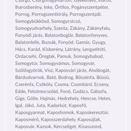
Csurgó, Csurgónagymarton, Gyékényes, Iharos,
Iharosberény, Inke, Őrtilos, Pogányszentpéter,
Porrog, Porrogszentkirály, Porrogszentpál,
Somogybükkösd, Somogycsicsó,
Somogyudvarhely, Szenta, Zákány, Zákányfalu,
Fonyódi járás, Balatonboglár, Balatonfenyves,
Balatonlelle, Buzsák, Fonyód, Gamás, Gyugy,
Hács, Karád, Kisberény, Látrány, Lengyeltóti,
Ordacsehi, Öreglak, Pamuk, Somogybabod,
Somogytúr, Somogyvámos, Somogyvár,
Szőlősgyörök, Visz, Kaposvári járás, Alsóbogát,
Bárdudvarnok, Baté, Bodrog, Bőszénfa, Büssü,
Cserénfa, Csököly, Csoma, Csombárd, Ecseny,
Edde, Felsőmocsolád, Fonó, Gadács, Gálosfa,
Gige, Gölle, Hajmás, Hedrehely, Hencse, Hetes,
Igal, Jákó, Juta, Kadarkút, Kaposfő,
Kaposgyarmat, Kaposhomok, Kaposkeresztúr,
Kaposmérő, Kaposszerdahely, Kaposújlak,
Kaposvár, Kazsok, Kercseliget, Kisasszond,