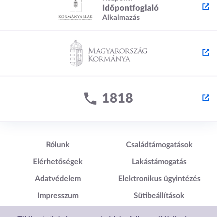
Lábléc1
Lábléc2
Rólunk
Családtámogatások
Elérhetőségek
Lakástámogatás
Adatvédelem
Elektronikus ügyintézés
Impresszum
Sütibeállítások
Akadálymentesítési