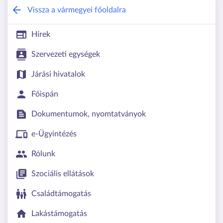
Somogy Vármegyei Kormányhivatal
Vissza a vármegyei főoldalra
Hírek
Szervezeti egységek
Járási hivatalok
Főispán
Dokumentumok, nyomtatványok
e-Ügyintézés
Rólunk
Szociális ellátások
Családtámogatás
Lakástámogatás