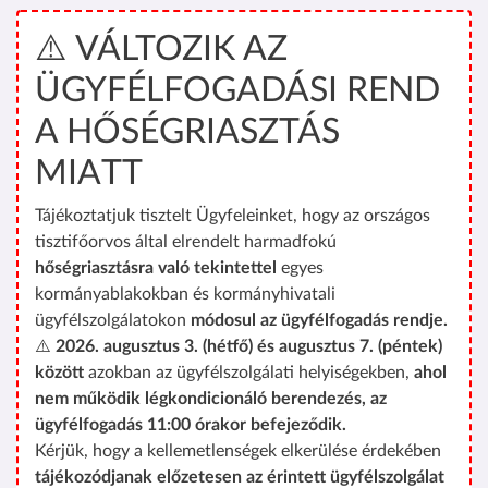
⚠️ VÁLTOZIK AZ
ÜGYFÉLFOGADÁSI REND
A HŐSÉGRIASZTÁS
MIATT
Tájékoztatjuk tisztelt Ügyfeleinket, hogy az országos
tisztifőorvos által elrendelt harmadfokú
hőségriasztásra való tekintettel
egyes
kormányablakokban és kormányhivatali
ügyfélszolgálatokon
módosul az ügyfélfogadás rendje.
⚠️
2026. augusztus 3. (hétfő) és augusztus 7. (péntek)
között
azokban az ügyfélszolgálati helyiségekben,
ahol
nem működik légkondicionáló berendezés, az
ügyfélfogadás 11:00 órakor befejeződik.
Kérjük, hogy a kellemetlenségek elkerülése érdekében
tájékozódjanak előzetesen az érintett ügyfélszolgálat