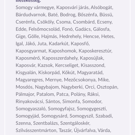
Illetékesség:
Somogy vármegye, Kaposvári járás, Alsóbogát,
Bárdudvarnok, Baté, Bodrog, Bőszénfa, Büssü,
Cserénfa, Csököly, Csoma, Csombárd, Ecseny,
Edde, Felsőmocsolád, Fonó, Gadács, Gálosfa,
Gige, Gölle, Hajmás, Hedrehely, Hencse, Hetes,
Igal, Jákó, Juta, Kadarkút, Kaposfő,
Kaposgyarmat, Kaposhomok, Kaposkeresztúr,
Kaposmérő, Kaposszerdahely, Kaposújlak,
Kaposvár, Kazsok, Kercseliget, Kisasszond,
Kisgyalán, Kiskorpád, Kőkút, Magyaratád,
Magyaregres, Mernye, Mezőcsokonya, Mike,
Mosdós, Nagybajom, Nagyberki, Orci, Osztopán,
Pálmajor, Patalom, Patca, Polány, Ráksi,
Rinyakovácsi, Sántos, Simonfa, Somodor,
Somogyaszaló, Somogyfajsz, Somogygeszti,
Somogyjád, Somogysárd, Somogyszil, Szabadi,
Szenna, Szentbalázs, Szentgáloskér,
Szilvásszentmárton, Taszár, Újvárfalva, Várda,