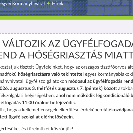
egyei Kormányhivatal
Hírek
️ VÁLTOZIK AZ ÜGYFÉLFOGAD
END A HŐSÉGRIASZTÁS MIAT
koztatjuk tisztelt Ügyfeleinket, hogy az országos tisztifőorvos ált
madfokú
hőségriasztásra való tekintettel
egyes kormányablakok
mányhivatali ügyfélszolgálatokon
módosul az ügyfélfogadás rend
026. augusztus 3. (hétfő) és augusztus 7. (péntek) között
azokba
élszolgálati helyiségekben,
ahol nem működik légkondicionáló b
félfogadás 11:00 órakor befejeződik.
ük, hogy a kellemetlenségek elkerülése érdekében
tájékozódjana
tett ügyfélszolgálat elérhetőségein.
értésüket és türelmüket köszönjük!