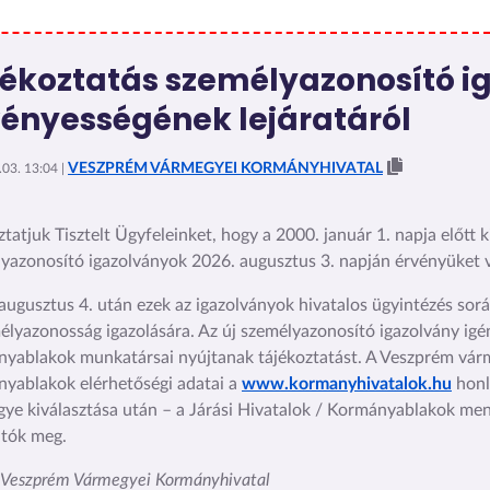
jékoztatás személyazonosító i
vényességének lejáratáról
VESZPRÉM VÁRMEGYEI KORMÁNYHIVATAL
03. 13:04 |
ztatjuk Tisztelt Ügyfeleinket, hogy a 2000. január 1. napja előtt ki
yazonosító igazolványok 2026. augusztus 3. napján érvényüket v
augusztus 4. után ezek az igazolványok hivatalos ügyintézés so
élyazonosság igazolására. Az új személyazonosító igazolvány ig
yablakok munkatársai nyújtanak tájékoztatást. A Veszprém v
yablakok elérhetőségi adatai a
www.kormanyhivatalok.hu
honl
ye kiválasztása után – a Járási Hivatalok / Kormányablakok men
atók meg.
: Veszprém Vármegyei Kormányhivatal