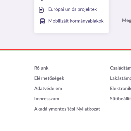
Európai uniós projektek
Meg
Mobilizált kormányablakok
Lábléc1
Láblé
Rólunk
Családtá
Elérhetőségek
Lakástám
Adatvédelem
Elektroni
Impresszum
Sütibeállí
Akadálymentesítési Nyilatkozat