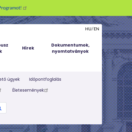
g Programot!
HU
EN
usz
Dokumentumok,
Hírek
k
nyomtatványok
ető ügyek
Időpontfoglalás
Életesemények