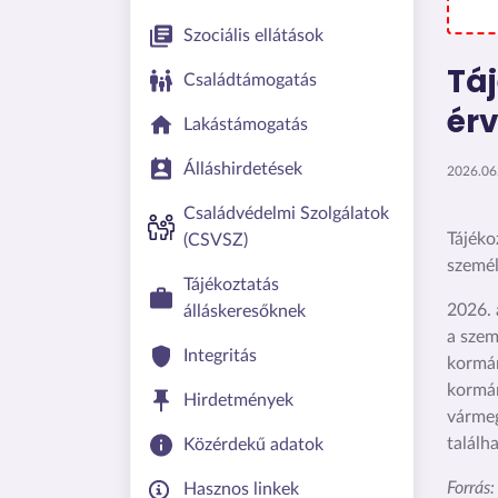
Szociális ellátások
Tá
Családtámogatás
ér
Lakástámogatás
Álláshirdetések
2026.06.
Családvédelmi Szolgálatok
Tájéko
(CSVSZ)
személ
Tájékoztatás
2026. 
álláskeresőknek
a szem
Integritás
kormán
kormán
Hirdetmények
vármeg
találh
Közérdekű adatok
Forrás
Hasznos linkek