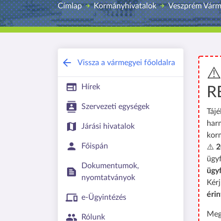
Címlap
Kormányhivatalok
Veszprém Várm
Vissza a vármegyei főoldalra
⚠
Hírek
R
Szervezeti egységek
Tájé
har
Járási hivatalok
kor
Főispán
⚠️
2
ügyf
Dokumentumok,
ügy
nyomtatványok
Kérj
érin
e-Ügyintézés
Meg
Rólunk