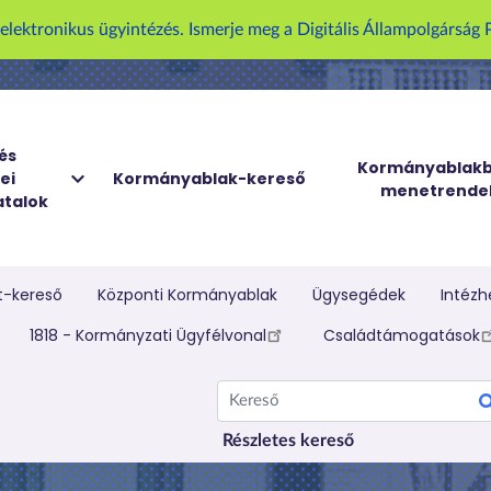
U
z elektronikus ügyintézés. Ismerje meg a Digitális Állampolgársá
g
r
á
s
a
és
Kormányablakb
ei
Kormányablak-kereső
t
menetrende
talok
a
r
t
a
t-kereső
Központi Kormányablak
Ügysegédek
Intézh
l
elletti menü
1818 - Kormányzati Ügyfélvonal
Családtámogatások
o
m
Kereső
r
a
Részletes kereső