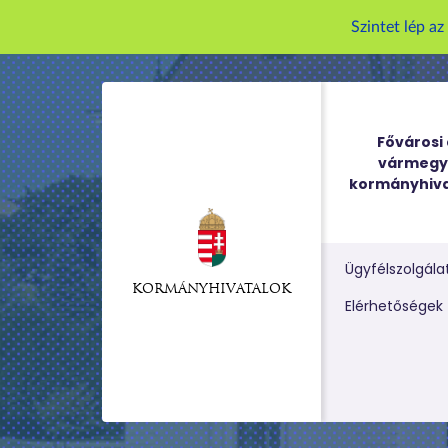
Szintet lép a
Fővárosi 
vármegy
kormányhiva
Ügyfélszolgála
KORMÁNYHIVATALOK
Kereső m
Elérhetőségek