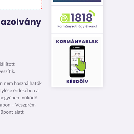
gazolvány
állított
eszítik.
rán nem használhatók
énylése érdekében a
ármegyében működő
apon – Veszprém
üpont alatt