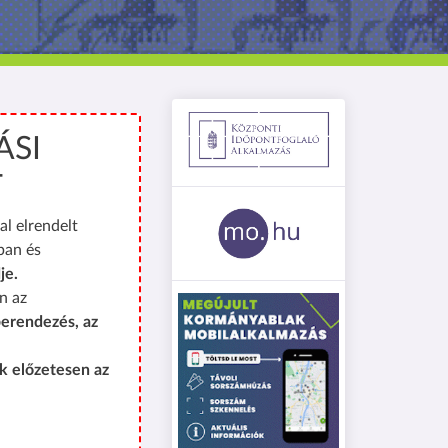
ÁSI
T
al elrendelt
ban és
je.
n az
erendezés, az
k előzetesen az