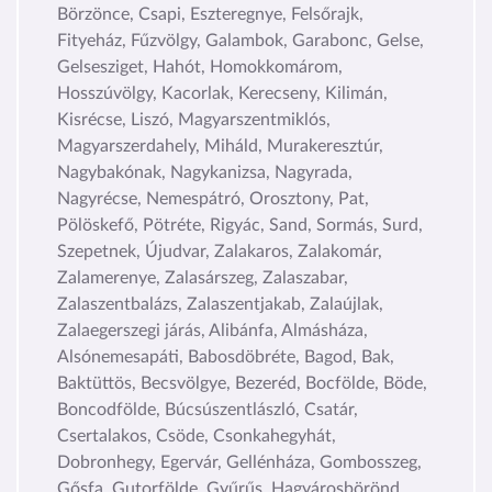
Börzönce, Csapi, Eszteregnye, Felsőrajk,
Fityeház, Fűzvölgy, Galambok, Garabonc, Gelse,
Gelsesziget, Hahót, Homokkomárom,
Hosszúvölgy, Kacorlak, Kerecseny, Kilimán,
Kisrécse, Liszó, Magyarszentmiklós,
Magyarszerdahely, Miháld, Murakeresztúr,
Nagybakónak, Nagykanizsa, Nagyrada,
Nagyrécse, Nemespátró, Orosztony, Pat,
Pölöskefő, Pötréte, Rigyác, Sand, Sormás, Surd,
Szepetnek, Újudvar, Zalakaros, Zalakomár,
Zalamerenye, Zalasárszeg, Zalaszabar,
Zalaszentbalázs, Zalaszentjakab, Zalaújlak,
Zalaegerszegi járás, Alibánfa, Almásháza,
Alsónemesapáti, Babosdöbréte, Bagod, Bak,
Baktüttös, Becsvölgye, Bezeréd, Bocfölde, Böde,
Boncodfölde, Búcsúszentlászló, Csatár,
Csertalakos, Csöde, Csonkahegyhát,
Dobronhegy, Egervár, Gellénháza, Gombosszeg,
Gősfa, Gutorfölde, Gyűrűs, Hagyárosbörönd,