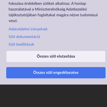
fokozása érdekében sütiket alkalmaz. A honlap
használatával a Miniszterelnökség Adatkezelési
tájékoztatójában foglaltakat magára nézve tudomásul
veszi.
Adatvédelmi irányelvek
Süti dokumentáció
Süti beállítások
Lábléc1
Lábléc2
Rólunk
Családtámogatások
Összes süti elutasítása
Elérhetőségek
Lakástámogatás
Összes süti engedélyezése
Adatvédelem
Elektronikus ügyintézés
Impresszum
Sütibeállítások
Akadálymentesítési
Nyilatkozat