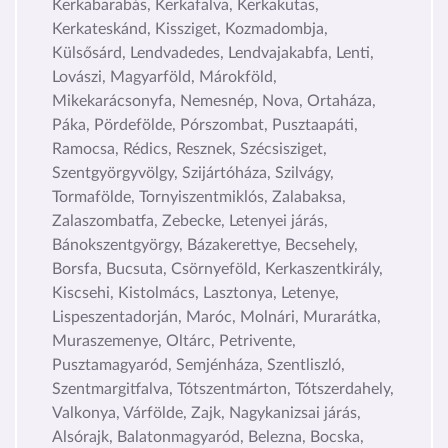
Kerkabarabás, Kerkafalva, Kerkakutas,
Kerkateskánd, Kissziget, Kozmadombja,
Külsősárd, Lendvadedes, Lendvajakabfa, Lenti,
Lovászi, Magyarföld, Márokföld,
Mikekarácsonyfa, Nemesnép, Nova, Ortaháza,
Páka, Pördefölde, Pórszombat, Pusztaapáti,
Ramocsa, Rédics, Resznek, Szécsisziget,
Szentgyörgyvölgy, Szijártóháza, Szilvágy,
Tormafölde, Tornyiszentmiklós, Zalabaksa,
Zalaszombatfa, Zebecke, Letenyei járás,
Bánokszentgyörgy, Bázakerettye, Becsehely,
Borsfa, Bucsuta, Csörnyeföld, Kerkaszentkirály,
Kiscsehi, Kistolmács, Lasztonya, Letenye,
Lispeszentadorján, Maróc, Molnári, Murarátka,
Muraszemenye, Oltárc, Petrivente,
Pusztamagyaród, Semjénháza, Szentliszló,
Szentmargitfalva, Tótszentmárton, Tótszerdahely,
Valkonya, Várfölde, Zajk, Nagykanizsai járás,
Alsórajk, Balatonmagyaród, Belezna, Bocska,