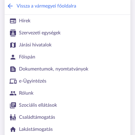
Zala Vármegyei Kormányhivatal
Vissza a vármegyei főoldalra
Hírek
Szervezeti egységek
Járási hivatalok
Főispán
Dokumentumok, nyomtatványok
e-Ügyintézés
Rólunk
Szociális ellátások
Családtámogatás
Lakástámogatás