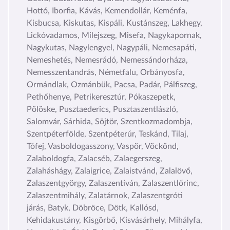
Hottó, Iborfia, Kávás, Kemendollár, Keménfa,
Kisbucsa, Kiskutas, Kispáli, Kustánszeg, Lakhegy,
Lickóvadamos, Milejszeg, Misefa, Nagykapornak,
Nagykutas, Nagylengyel, Nagypáli, Nemesapáti,
Nemeshetés, Nemesrádó, Nemessándorháza,
Nemesszentandrás, Németfalu, Orbányosfa,
Ormándlak, Ozmánbük, Pacsa, Padár, Pálfiszeg,
Pethőhenye, Petrikeresztúr, Pókaszepetk,
Pölöske, Pusztaederics, Pusztaszentlászló,
Salomvár, Sárhida, Söjtör, Szentkozmadombja,
Szentpéterfölde, Szentpéterúr, Teskánd, Tilaj,
Tófej, Vasboldogasszony, Vaspör, Vöckönd,
Zalaboldogfa, Zalacséb, Zalaegerszeg,
Zalaháshágy, Zalaigrice, Zalaistvánd, Zalalövő,
Zalaszentgyörgy, Zalaszentiván, Zalaszentlőrinc,
Zalaszentmihály, Zalatárnok, Zalaszentgróti
járás, Batyk, Döbröce, Dötk, Kallósd,
Kehidakustány, Kisgörbő, Kisvásárhely, Mihályfa,