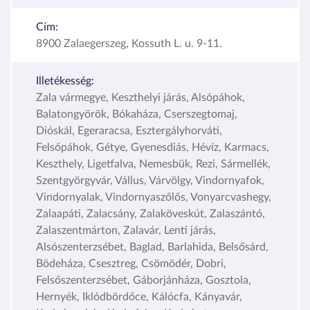
Cím:
8900 Zalaegerszeg, Kossuth L. u. 9-11.
Illetékesség:
Zala vármegye, Keszthelyi járás, Alsópáhok,
Balatongyörök, Bókaháza, Cserszegtomaj,
Dióskál, Egeraracsa, Esztergályhorváti,
Felsőpáhok, Gétye, Gyenesdiás, Hévíz, Karmacs,
Keszthely, Ligetfalva, Nemesbük, Rezi, Sármellék,
Szentgyörgyvár, Vállus, Várvölgy, Vindornyafok,
Vindornyalak, Vindornyaszőlős, Vonyarcvashegy,
Zalaapáti, Zalacsány, Zalaköveskút, Zalaszántó,
Zalaszentmárton, Zalavár, Lenti járás,
Alsószenterzsébet, Baglad, Barlahida, Belsősárd,
Bödeháza, Csesztreg, Csömödér, Dobri,
Felsőszenterzsébet, Gáborjánháza, Gosztola,
Hernyék, Iklódbördőce, Kálócfa, Kányavár,