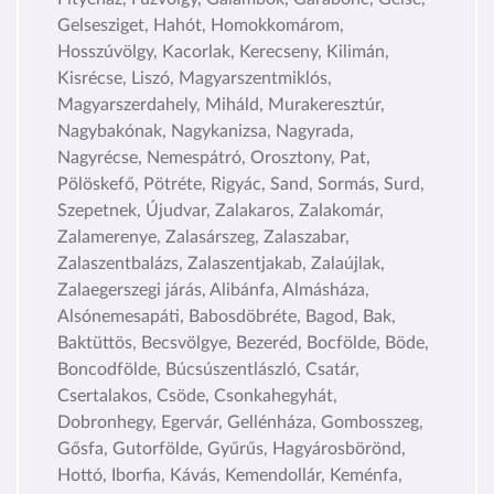
Gelsesziget, Hahót, Homokkomárom,
Hosszúvölgy, Kacorlak, Kerecseny, Kilimán,
Kisrécse, Liszó, Magyarszentmiklós,
Magyarszerdahely, Miháld, Murakeresztúr,
Nagybakónak, Nagykanizsa, Nagyrada,
Nagyrécse, Nemespátró, Orosztony, Pat,
Pölöskefő, Pötréte, Rigyác, Sand, Sormás, Surd,
Szepetnek, Újudvar, Zalakaros, Zalakomár,
Zalamerenye, Zalasárszeg, Zalaszabar,
Zalaszentbalázs, Zalaszentjakab, Zalaújlak,
Zalaegerszegi járás, Alibánfa, Almásháza,
Alsónemesapáti, Babosdöbréte, Bagod, Bak,
Baktüttös, Becsvölgye, Bezeréd, Bocfölde, Böde,
Boncodfölde, Búcsúszentlászló, Csatár,
Csertalakos, Csöde, Csonkahegyhát,
Dobronhegy, Egervár, Gellénháza, Gombosszeg,
Gősfa, Gutorfölde, Gyűrűs, Hagyárosbörönd,
Hottó, Iborfia, Kávás, Kemendollár, Keménfa,