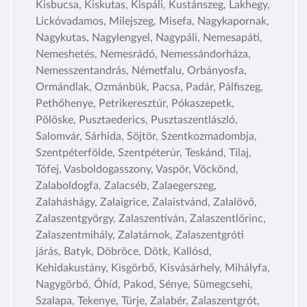
Kisbucsa, Kiskutas, Kispáli, Kustánszeg, Lakhegy,
Lickóvadamos, Milejszeg, Misefa, Nagykapornak,
Nagykutas, Nagylengyel, Nagypáli, Nemesapáti,
Nemeshetés, Nemesrádó, Nemessándorháza,
Nemesszentandrás, Németfalu, Orbányosfa,
Ormándlak, Ozmánbük, Pacsa, Padár, Pálfiszeg,
Pethőhenye, Petrikeresztúr, Pókaszepetk,
Pölöske, Pusztaederics, Pusztaszentlászló,
Salomvár, Sárhida, Söjtör, Szentkozmadombja,
Szentpéterfölde, Szentpéterúr, Teskánd, Tilaj,
Tófej, Vasboldogasszony, Vaspör, Vöckönd,
Zalaboldogfa, Zalacséb, Zalaegerszeg,
Zalaháshágy, Zalaigrice, Zalaistvánd, Zalalövő,
Zalaszentgyörgy, Zalaszentiván, Zalaszentlőrinc,
Zalaszentmihály, Zalatárnok, Zalaszentgróti
járás, Batyk, Döbröce, Dötk, Kallósd,
Kehidakustány, Kisgörbő, Kisvásárhely, Mihályfa,
Nagygörbő, Óhíd, Pakod, Sénye, Sümegcsehi,
Szalapa, Tekenye, Türje, Zalabér, Zalaszentgrót,