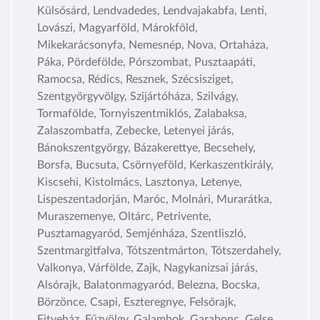
Külsősárd, Lendvadedes, Lendvajakabfa, Lenti,
Lovászi, Magyarföld, Márokföld,
Mikekarácsonyfa, Nemesnép, Nova, Ortaháza,
Páka, Pördefölde, Pórszombat, Pusztaapáti,
Ramocsa, Rédics, Resznek, Szécsisziget,
Szentgyörgyvölgy, Szijártóháza, Szilvágy,
Tormafölde, Tornyiszentmiklós, Zalabaksa,
Zalaszombatfa, Zebecke, Letenyei járás,
Bánokszentgyörgy, Bázakerettye, Becsehely,
Borsfa, Bucsuta, Csörnyeföld, Kerkaszentkirály,
Kiscsehi, Kistolmács, Lasztonya, Letenye,
Lispeszentadorján, Maróc, Molnári, Murarátka,
Muraszemenye, Oltárc, Petrivente,
Pusztamagyaród, Semjénháza, Szentliszló,
Szentmargitfalva, Tótszentmárton, Tótszerdahely,
Valkonya, Várfölde, Zajk, Nagykanizsai járás,
Alsórajk, Balatonmagyaród, Belezna, Bocska,
Börzönce, Csapi, Eszteregnye, Felsőrajk,
Fityeház, Fűzvölgy, Galambok, Garabonc, Gelse,