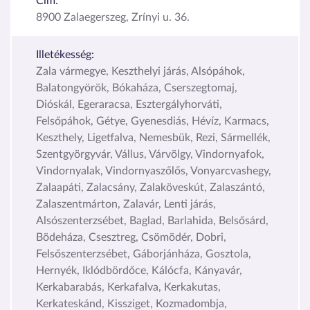
Cím:
8900 Zalaegerszeg, Zrínyi u. 36.
Illetékesség:
Zala vármegye, Keszthelyi járás, Alsópáhok,
Balatongyörök, Bókaháza, Cserszegtomaj,
Dióskál, Egeraracsa, Esztergályhorváti,
Felsőpáhok, Gétye, Gyenesdiás, Hévíz, Karmacs,
Keszthely, Ligetfalva, Nemesbük, Rezi, Sármellék,
Szentgyörgyvár, Vállus, Várvölgy, Vindornyafok,
Vindornyalak, Vindornyaszőlős, Vonyarcvashegy,
Zalaapáti, Zalacsány, Zalaköveskút, Zalaszántó,
Zalaszentmárton, Zalavár, Lenti járás,
Alsószenterzsébet, Baglad, Barlahida, Belsősárd,
Bödeháza, Csesztreg, Csömödér, Dobri,
Felsőszenterzsébet, Gáborjánháza, Gosztola,
Hernyék, Iklódbördőce, Kálócfa, Kányavár,
Kerkabarabás, Kerkafalva, Kerkakutas,
Kerkateskánd, Kissziget, Kozmadombja,