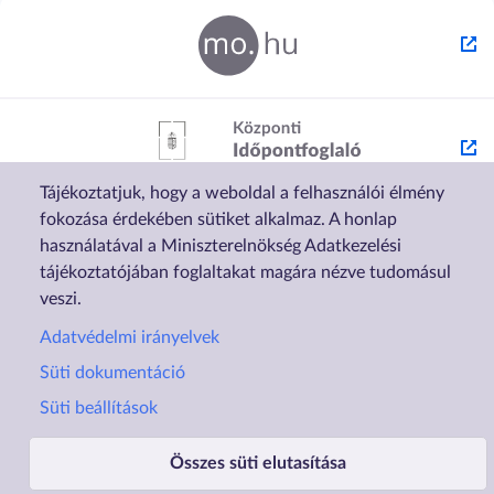
Tájékoztatjuk, hogy a weboldal a felhasználói élmény
fokozása érdekében sütiket alkalmaz. A honlap
használatával a Miniszterelnökség Adatkezelési
tájékoztatójában foglaltakat magára nézve tudomásul
veszi.
Adatvédelmi irányelvek
Süti dokumentáció
Süti beállítások
Lábléc1
Lábléc2
Rólunk
Családtámogatások
Összes süti elutasítása