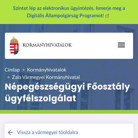
U
Szintet lép az elektronikus ügyintézés. Ismerje meg a
g
Digitális Állampolgárság Programot!
r
á
s
a
KORMÁNYHIVATALOK
t
a
r
Címlap
Kormányhivatalok
t
Zala Vármegyei Kormányhivatal
a
Népegészségügyi Főosztály
l
ügyfélszolgálat
o
m
r
a
Zala Vármegyei Kormányhivatal
Vissza a vármegyei főoldalra