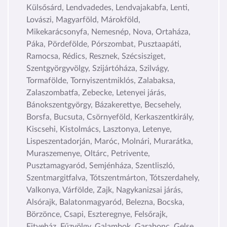
Külsősárd, Lendvadedes, Lendvajakabfa, Lenti,
Lovászi, Magyarföld, Márokföld,
Mikekarácsonyfa, Nemesnép, Nova, Ortaháza,
Páka, Pördefölde, Pórszombat, Pusztaapáti,
Ramocsa, Rédics, Resznek, Szécsisziget,
Szentgyörgyvölgy, Szijártóháza, Szilvágy,
Tormafölde, Tornyiszentmiklós, Zalabaksa,
Zalaszombatfa, Zebecke, Letenyei járás,
Bánokszentgyörgy, Bázakerettye, Becsehely,
Borsfa, Bucsuta, Csörnyeföld, Kerkaszentkirály,
Kiscsehi, Kistolmács, Lasztonya, Letenye,
Lispeszentadorján, Maróc, Molnári, Murarátka,
Muraszemenye, Oltárc, Petrivente,
Pusztamagyaród, Semjénháza, Szentliszló,
Szentmargitfalva, Tótszentmárton, Tótszerdahely,
Valkonya, Várfölde, Zajk, Nagykanizsai járás,
Alsórajk, Balatonmagyaród, Belezna, Bocska,
Börzönce, Csapi, Eszteregnye, Felsőrajk,
Fityeház, Fűzvölgy, Galambok, Garabonc, Gelse,