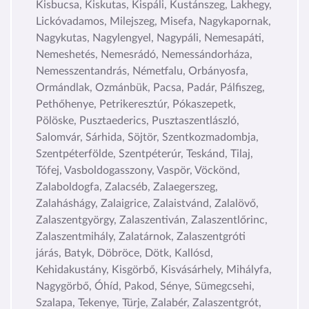
Kisbucsa, Kiskutas, Kispáli, Kustánszeg, Lakhegy,
Lickóvadamos, Milejszeg, Misefa, Nagykapornak,
Nagykutas, Nagylengyel, Nagypáli, Nemesapáti,
Nemeshetés, Nemesrádó, Nemessándorháza,
Nemesszentandrás, Németfalu, Orbányosfa,
Ormándlak, Ozmánbük, Pacsa, Padár, Pálfiszeg,
Pethőhenye, Petrikeresztúr, Pókaszepetk,
Pölöske, Pusztaederics, Pusztaszentlászló,
Salomvár, Sárhida, Söjtör, Szentkozmadombja,
Szentpéterfölde, Szentpéterúr, Teskánd, Tilaj,
Tófej, Vasboldogasszony, Vaspör, Vöckönd,
Zalaboldogfa, Zalacséb, Zalaegerszeg,
Zalaháshágy, Zalaigrice, Zalaistvánd, Zalalövő,
Zalaszentgyörgy, Zalaszentiván, Zalaszentlőrinc,
Zalaszentmihály, Zalatárnok, Zalaszentgróti
járás, Batyk, Döbröce, Dötk, Kallósd,
Kehidakustány, Kisgörbő, Kisvásárhely, Mihályfa,
Nagygörbő, Óhíd, Pakod, Sénye, Sümegcsehi,
Szalapa, Tekenye, Türje, Zalabér, Zalaszentgrót,