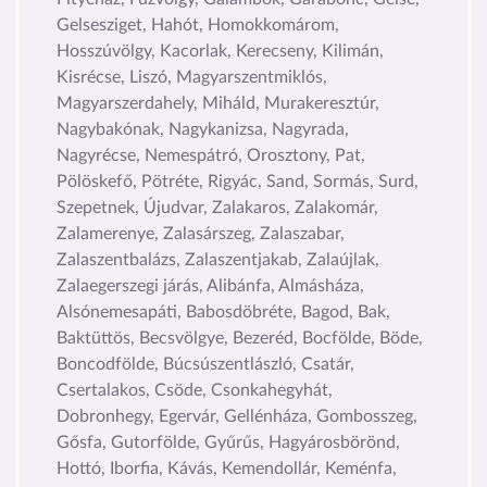
Gelsesziget, Hahót, Homokkomárom,
Hosszúvölgy, Kacorlak, Kerecseny, Kilimán,
Kisrécse, Liszó, Magyarszentmiklós,
Magyarszerdahely, Miháld, Murakeresztúr,
Nagybakónak, Nagykanizsa, Nagyrada,
Nagyrécse, Nemespátró, Orosztony, Pat,
Pölöskefő, Pötréte, Rigyác, Sand, Sormás, Surd,
Szepetnek, Újudvar, Zalakaros, Zalakomár,
Zalamerenye, Zalasárszeg, Zalaszabar,
Zalaszentbalázs, Zalaszentjakab, Zalaújlak,
Zalaegerszegi járás, Alibánfa, Almásháza,
Alsónemesapáti, Babosdöbréte, Bagod, Bak,
Baktüttös, Becsvölgye, Bezeréd, Bocfölde, Böde,
Boncodfölde, Búcsúszentlászló, Csatár,
Csertalakos, Csöde, Csonkahegyhát,
Dobronhegy, Egervár, Gellénháza, Gombosszeg,
Gősfa, Gutorfölde, Gyűrűs, Hagyárosbörönd,
Hottó, Iborfia, Kávás, Kemendollár, Keménfa,