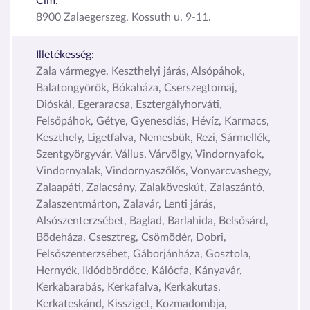
Cím:
8900 Zalaegerszeg, Kossuth u. 9-11.
Illetékesség:
Zala vármegye, Keszthelyi járás, Alsópáhok,
Balatongyörök, Bókaháza, Cserszegtomaj,
Dióskál, Egeraracsa, Esztergályhorváti,
Felsőpáhok, Gétye, Gyenesdiás, Hévíz, Karmacs,
Keszthely, Ligetfalva, Nemesbük, Rezi, Sármellék,
Szentgyörgyvár, Vállus, Várvölgy, Vindornyafok,
Vindornyalak, Vindornyaszőlős, Vonyarcvashegy,
Zalaapáti, Zalacsány, Zalaköveskút, Zalaszántó,
Zalaszentmárton, Zalavár, Lenti járás,
Alsószenterzsébet, Baglad, Barlahida, Belsősárd,
Bödeháza, Csesztreg, Csömödér, Dobri,
Felsőszenterzsébet, Gáborjánháza, Gosztola,
Hernyék, Iklódbördőce, Kálócfa, Kányavár,
Kerkabarabás, Kerkafalva, Kerkakutas,
Kerkateskánd, Kissziget, Kozmadombja,