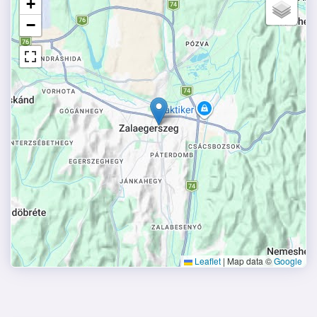
+
−
Leaflet
|
Map data ©
Google