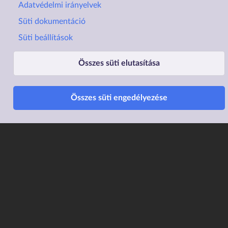
Adatvédelmi irányelvek
Süti dokumentáció
Süti beállítások
Lábléc1
Lábléc2
Rólunk
Családtámogatások
Összes süti elutasítása
Elérhetőségek
Lakástámogatás
Összes süti engedélyezése
Adatvédelem
Elektronikus ügyintézés
Impresszum
Sütibeállítások
Akadálymentesítési
Nyilatkozat