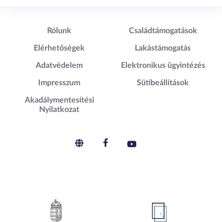
Lábléc1
Lábléc2
Rólunk
Családtámogatások
Elérhetőségek
Lakástámogatás
Adatvédelem
Elektronikus ügyintézés
Impresszum
Sütibeállítások
Akadálymentesítési
Nyilatkozat