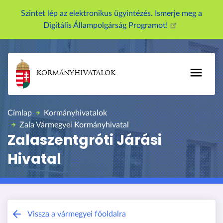
Szintet lép az elektronikus ügyintézés. Ismerje meg a
Digitális Állampolgárság Programot!
KORMÁNYHIVATALOK
Címlap
Kormányhivatalok
Zala Vármegyei Kormányhivatal
Zalaszentgróti Járási
Hivatal
Zala Vármegyei Kormányhivatal
Vissza a vármegyei főoldalra