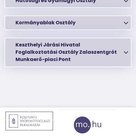
Hatósági és Gyámügyi Osztály
Kormányablak Osztály
Keszthelyi Járási Hivatal
Foglalkoztatási Osztály Zalaszentgrót
Munkaerő-piaci Pont