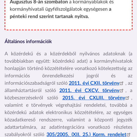
Augusztus 8-án szombaton
a kormányablakok és
kormányhivatali ügyfélszolgálatok egységesen
a
pénteki rend szerint tartanak nyitva.
Általános információk
A közérdekű és a közérdekből nyilvános adatoknak (a
továbbiakban együtt: közérdekű adat) a kormányhivatalok
honlapján történő közzétételére vonatkozó kötelezettség az
információs önrendelkezési jogról és az
információszabadságról szóló
2011. évi CXII. törvény
, az
államháztartásról szóló
2011. évi CXCV. törvény
, a
közbeszerzésekről szóló
2015. évi CXLIII. törvény
,
valamint e törvények végrehajtási rendeletei, továbbá a
közérdekű adatok elektronikus közzétételére, az egységes
közadatkereső rendszerre, valamint a központi jegyzék
adattartalmára, az adatintegrációra vonatkozó részletes
szabályokról szóló
305/2005. (XII. 25.) Korm. rendelet