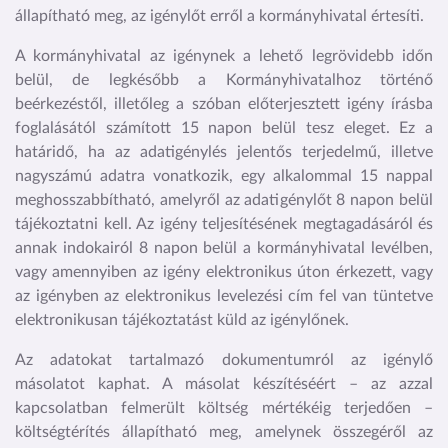
állapítható meg, az igénylőt erről a kormányhivatal értesíti.
A kormányhivatal az igénynek a lehető legrövidebb időn
belül, de legkésőbb a Kormányhivatalhoz történő
beérkezéstől, illetőleg a szóban előterjesztett igény írásba
foglalásától számított 15 napon belül tesz eleget. Ez a
határidő, ha az adatigénylés jelentős terjedelmű, illetve
nagyszámú adatra vonatkozik, egy alkalommal 15 nappal
meghosszabbítható, amelyről az adatigénylőt 8 napon belül
tájékoztatni kell. Az igény teljesítésének megtagadásáról és
annak indokairól 8 napon belül a kormányhivatal levélben,
vagy amennyiben az igény elektronikus úton érkezett, vagy
az igényben az elektronikus levelezési cím fel van tüntetve
elektronikusan tájékoztatást küld az igénylőnek.
Az adatokat tartalmazó dokumentumról az igénylő
másolatot kaphat. A másolat készítéséért – az azzal
kapcsolatban felmerült költség mértékéig terjedően –
költségtérítés állapítható meg, amelynek összegéről az