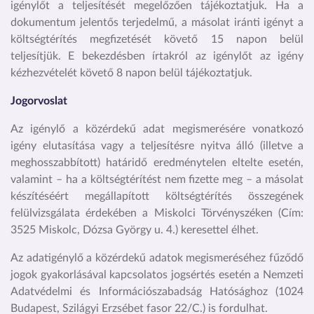
igénylőt a teljesítését megelőzően tájékoztatjuk. Ha a
dokumentum jelentős terjedelmű, a másolat iránti igényt a
költségtérítés megfizetését követő 15 napon belül
teljesítjük. E bekezdésben írtakról az igénylőt az igény
kézhezvételét követő 8 napon belül tájékoztatjuk.
Jogorvoslat
Az igénylő a közérdekű adat megismerésére vonatkozó
igény elutasítása vagy a teljesítésre nyitva álló (illetve a
meghosszabbított) határidő eredménytelen eltelte esetén,
valamint – ha a költségtérítést nem fizette meg – a másolat
készítéséért megállapított költségtérítés összegének
felülvizsgálata érdekében a Miskolci Törvényszéken (Cím:
3525 Miskolc, Dózsa György u. 4.) keresettel élhet.
Az adatigénylő a közérdekű adatok megismeréséhez fűződő
jogok gyakorlásával kapcsolatos jogsértés esetén a Nemzeti
Adatvédelmi és Információszabadság Hatósághoz (1024
Budapest, Szilágyi Erzsébet fasor 22/C.) is fordulhat.