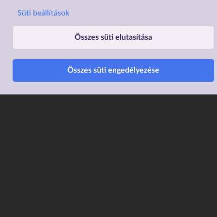
Süti beállítások
Összes süti elutasítása
Lábléc1
Lábléc2
Rólunk
Családtámogatások
Összes süti engedélyezése
Elérhetőségek
Lakástámogatás
Adatvédelem
Elektronikus ügyintézés
Impresszum
Sütibeállítások
Akadálymentesítési
Nyilatkozat