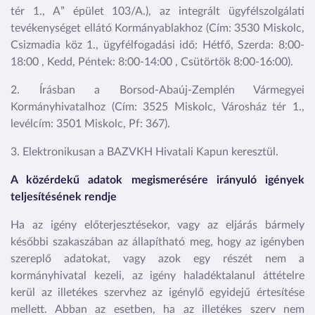
tér 1., A” épület 103/A.), az integrált ügyfélszolgálati
tevékenységet ellátó Kormányablakhoz (Cím: 3530 Miskolc,
Csizmadia köz 1., ügyfélfogadási idő: Hétfő, Szerda: 8:00-
18:00 , Kedd, Péntek: 8:00-14:00 , Csütörtök 8:00-16:00).
2. Írásban a Borsod-Abaúj-Zemplén Vármegyei
Kormányhivatalhoz (Cím: 3525 Miskolc, Városház tér 1.,
levélcím: 3501 Miskolc, Pf: 367).
3. Elektronikusan a BAZVKH Hivatali Kapun keresztül.
A közérdekű adatok megismerésére irányuló igények
teljesítésének rendje
Ha az igény előterjesztésekor, vagy az eljárás bármely
későbbi szakaszában az állapítható meg, hogy az igényben
szereplő adatokat, vagy azok egy részét nem a
kormányhivatal kezeli, az igény haladéktalanul áttételre
kerül az illetékes szervhez az igénylő egyidejű értesítése
mellett. Abban az esetben, ha az illetékes szerv nem