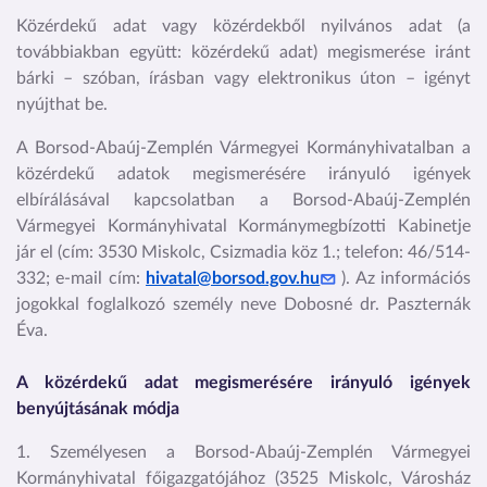
Közérdekű adat vagy közérdekből nyilvános adat (a
továbbiakban együtt: közérdekű adat) megismerése iránt
bárki – szóban, írásban vagy elektronikus úton – igényt
nyújthat be.
A Borsod-Abaúj-Zemplén Vármegyei Kormányhivatalban a
közérdekű adatok megismerésére irányuló igények
elbírálásával kapcsolatban a Borsod-Abaúj-Zemplén
Vármegyei Kormányhivatal Kormánymegbízotti Kabinetje
jár el (cím: 3530 Miskolc, Csizmadia köz 1.; telefon: 46/514-
332; e-mail cím:
hivatal@borsod.gov.hu
). Az információs
jogokkal foglalkozó személy neve Dobosné dr. Paszternák
Éva.
A közérdekű adat megismerésére irányuló igények
benyújtásának módja
1. Személyesen a Borsod-Abaúj-Zemplén Vármegyei
Kormányhivatal főigazgatójához (3525 Miskolc, Városház