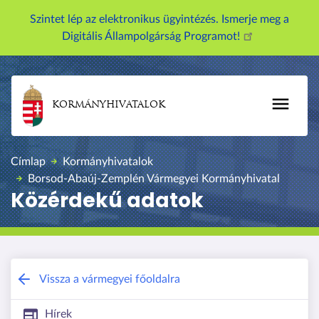
U
Szintet lép az elektronikus ügyintézés. Ismerje meg a
g
Digitális Állampolgárság Programot!
r
á
s
a
KORMÁNYHIVATALOK
t
a
r
Címlap
Kormányhivatalok
t
Borsod-Abaúj-Zemplén Vármegyei Kormányhivatal
a
Közérdekű adatok
l
o
m
r
a
Borsod-Abaúj-Zemplén Vármegyei Kor
Vissza a vármegyei főoldalra
Hírek