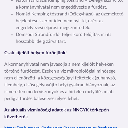
Naturista Oázis Kemping tóstrand – Délegyháza V. tó:
a kormányhivatal nem engedélyezte a fürdést.
Nomád Kemping tóstrand (Délegyháza): az üzemeltető
bejelentése szerint idén nem nyit ki, ezért az
engedélyezési eljárást megszüntették.
Dömsödi Strandfürdő: teljes körű felújítás miatt
hosszabb ideig zárva tart.
Csak kijelölt helyen fürödjünk!
A kormányhivatal nem javasolja a nem kijelölt helyeken
történő fürdőzést. Ezeken a víz mikrobiológiai minősége
nem ellenőrzött, a közegészségügyi feltételek (zuhanyzó,
illemhely, elsősegélynyújtó hely) gyakran hiányoznak, az
ismeretlen mederviszonyok és a hirtelen mélyülés miatt
pedig a fürdés balesetveszélyes lehet.
Az aktuális vízminőségi adatok az NNGYK térképén
követhetők