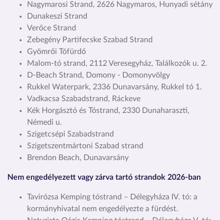
Nagymarosi Strand, 2626 Nagymaros, Hunyadi sétány
Dunakeszi Strand
Verőce Strand
Zebegény Partifecske Szabad Strand
Gyömrői Tófürdő
Malom-tó strand, 2112 Veresegyház, Találkozók u. 2.
D-Beach Strand, Domony - Domonyvölgy
Rukkel Waterpark, 2336 Dunavarsány, Rukkel tó 1.
Vadkacsa Szabadstrand, Ráckeve
Kék Horgásztó és Tóstrand, 2330 Dunaharaszti,
Némedi u.
Szigetcsépi Szabadstrand
Szigetszentmártoni Szabad strand
Brendon Beach, Dunavarsány
Nem engedélyezett vagy zárva tartó strandok 2026-ban
Tavirózsa Kemping tóstrand – Délegyháza IV. tó: a
kormányhivatal nem engedélyezte a fürdést.