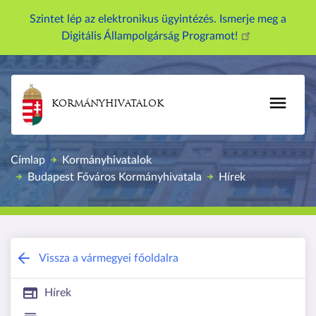
U
Szintet lép az elektronikus ügyintézés. Ismerje meg a
g
Digitális Állampolgárság Programot!
r
á
s
a
KORMÁNYHIVATALOK
t
a
r
Címlap
Kormányhivatalok
t
Budapest Főváros Kormányhivatala
Hírek
a
l
o
m
r
Budapest Főváros Kormányhivatala
Vissza a vármegyei főoldalra
a
Hírek