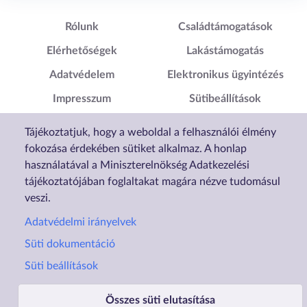
Lábléc1
Lábléc2
Rólunk
Családtámogatások
Elérhetőségek
Lakástámogatás
Adatvédelem
Elektronikus ügyintézés
Impresszum
Sütibeállítások
Akadálymentesítési
Tájékoztatjuk, hogy a weboldal a felhasználói élmény
Nyilatkozat
fokozása érdekében sütiket alkalmaz. A honlap
használatával a Miniszterelnökség Adatkezelési
tájékoztatójában foglaltakat magára nézve tudomásul
veszi.
Adatvédelmi irányelvek
Süti dokumentáció
Süti beállítások
Összes süti elutasítása