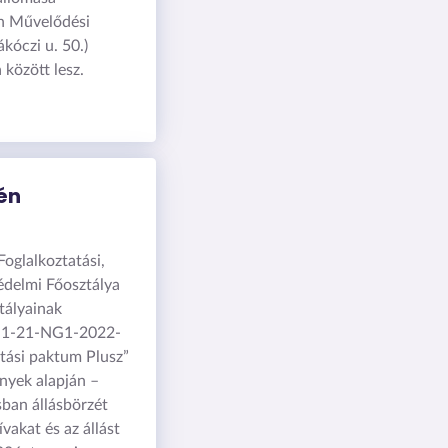
n Művelődési
kóczi u. 50.)
 között lesz.
én
oglalkoztatási,
édelmi Főosztálya
tályainak
.1-21-NG1-2022-
tási paktum Plusz”
ények alapján –
ban állásbörzét
vakat és az állást