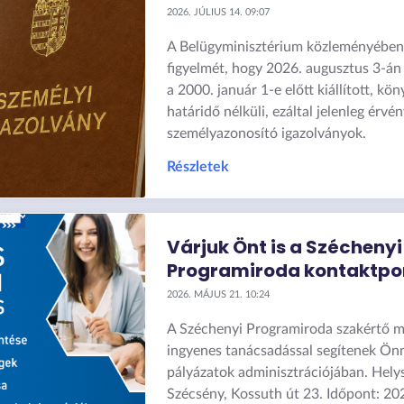
2026. JÚLIUS 14. 09:07
A Belügyminisztérium közleményében f
figyelmét, hogy 2026. augusztus 3-án
a 2000. január 1-e előtt kiállított, k
határidő nélküli, ezáltal jelenleg érvé
személyazonosító igazolványok.
Részletek
Várjuk Önt is a Széchenyi
Programiroda kontaktpo
2026. MÁJUS 21. 10:24
A Széchenyi Programiroda szakértő m
ingyenes tanácsadással segítenek Ön
pályázatok adminisztrációjában. Hely
Szécsény, Kossuth út 23. Időpont: 20