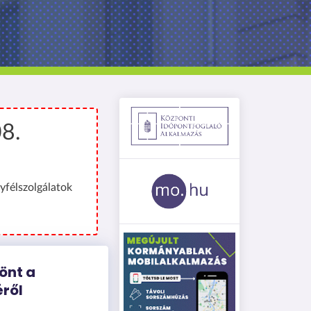
08.
yfélszolgálatok
önt a
éről