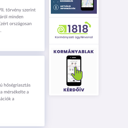
II. törvény szerint
sáról minden
Ezért országosan
.
ú hőségriasztás
úra mérsékelte a
mációk a