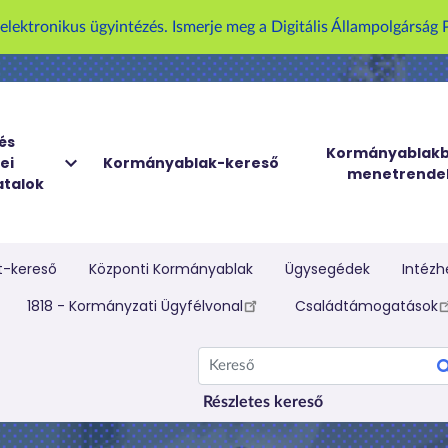
U
z elektronikus ügyintézés. Ismerje meg a Digitális Állampolgársá
g
r
á
s
a
és
Kormányablakb
ei
Kormányablak-kereső
t
menetrende
talok
a
r
t
a
t-kereső
Központi Kormányablak
Ügysegédek
Intézh
l
elletti menü
1818 - Kormányzati Ügyfélvonal
Családtámogatások
o
m
Kereső
r
a
Részletes kereső