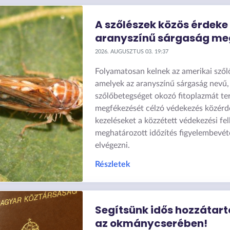
A szőlészek közös érdeke
aranyszínű sárgaság me
2026. AUGUSZTUS 03. 19:37
Folyamatosan kelnek az amerikai szől
amelyek az aranyszínű sárgaság nevű,
szőlőbetegséget okozó fitoplazmát ter
megfékezését célzó védekezés közérde
kezeléseket a közzétett védekezési fe
meghatározott időzítés figyelembevét
elvégezni.
Részletek
Segítsünk idős hozzátar
az okmánycserében!