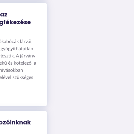
 az
gfékezése
őkabócák lárvái,
 gyógyíthatatlan
jesztik. A járvány
kű és kötelező, a
lhívásokban
elével szükséges
tozóinknak