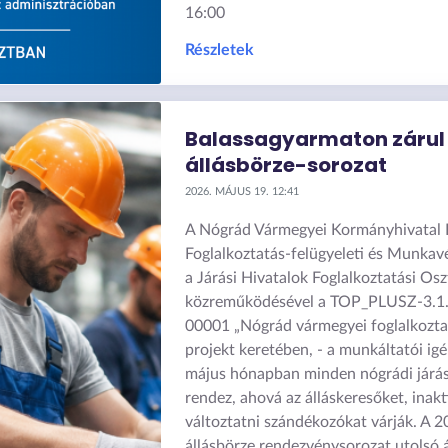
16:00
Részletek
Balassagyarmaton zárul
állásbörze-sorozat
2026. MÁJUS 19. 12:41
A Nógrád Vármegyei Kormányhivatal F
Foglalkoztatás-felügyeleti és Munkav
a Járási Hivatalok Foglalkoztatási Osz
közreműködésével a TOP_PLUSZ-3.1
00001 „Nógrád vármegyei foglalkozta
projekt keretében, - a munkáltatói ig
május hónapban minden nógrádi járás
rendez, ahová az álláskeresőket, inaktí
változtatni szándékozókat várják. A 2
állásbörze rendezvénysorozat utolsó 