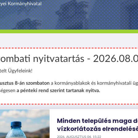
yei Kormányhivatal
ombati nyitvatartás - 2026.08.
telt Ügyfeleink!
usztus 8-án szombaton
a kormányablakok és kormányhivatali üg
ségesen
a pénteki rend szerint tartanak nyitva.
Minden település maga d
vízkorlátozás elrendelés
2026. AUGUSZTUS 04. 15:22