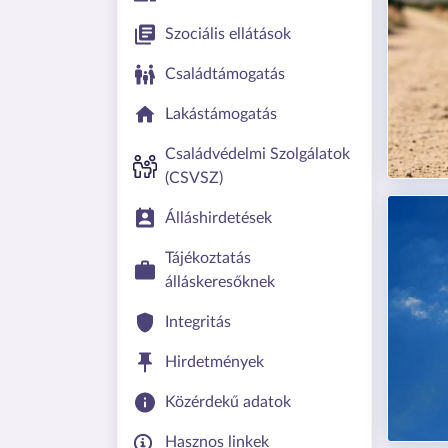
Szociális ellátások
Családtámogatás
Lakástámogatás
Családvédelmi Szolgálatok
(CSVSZ)
Álláshirdetések
Tájékoztatás
álláskeresőknek
Integritás
Hirdetmények
Közérdekű adatok
Hasznos linkek