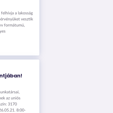
elhívja a lakosság
 érvényüket vesztik
önyv formátumú,
nyes
ntjában!
unkatársai,
nek az uniós
szín: 3170
26.05.21. 8:00-