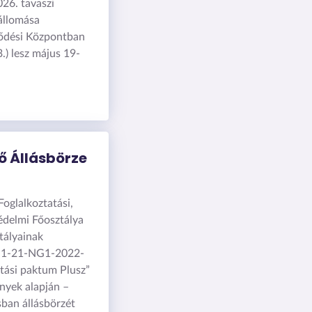
026. tavaszi
állomása
ődési Központban
.) lesz május 19-
ő Állásbörze
oglalkoztatási,
édelmi Főosztálya
tályainak
.1-21-NG1-2022-
tási paktum Plusz”
ények alapján –
ban állásbörzét