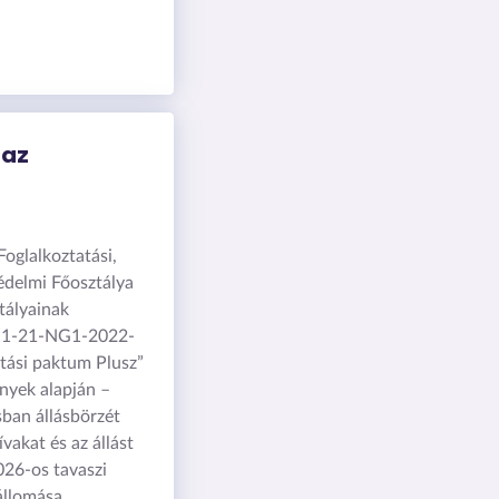
 az
oglalkoztatási,
édelmi Főosztálya
tályainak
.1-21-NG1-2022-
tási paktum Plusz”
ények alapján –
ban állásbörzét
vakat és az állást
026-os tavaszi
állomása