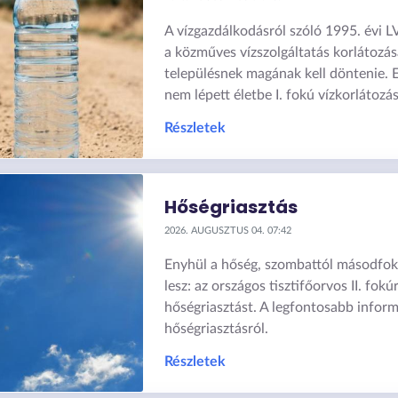
A vízgazdálkodásról szóló 1995. évi LV
a közműves vízszolgáltatás korlátozá
településnek magának kell döntenie. 
nem lépett életbe I. fokú vízkorlátozás
Részletek
Hőségriasztás
2026. AUGUSZTUS 04. 07:42
Enyhül a hőség, szombattól másodfok
lesz: az országos tisztifőorvos II. fok
hőségriasztást. A legfontosabb infor
hőségriasztásról.
Részletek