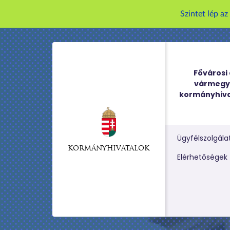
Szintet lép a
Fővárosi 
vármegy
kormányhiva
Ügyfélszolgála
KORMÁNYHIVATALOK
Kereső m
Elérhetőségek