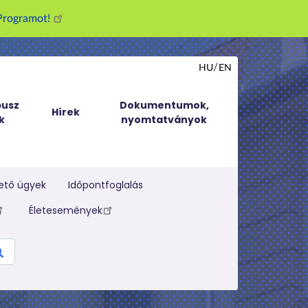
g Programot!
HU
EN
usz
Dokumentumok,
Hírek
k
nyomtatványok
ető ügyek
Időpontfoglalás
Életesemények