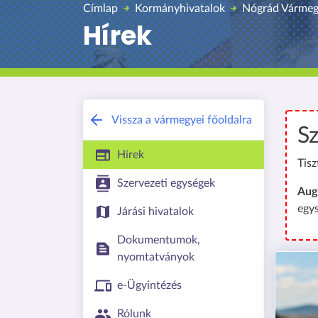
Címlap
Kormányhivatalok
Nógrád Vármeg
Hírek
Vissza a vármegyei főoldalra
Sz
Hírek
Tisz
Szervezeti egységek
Aug
egy
Járási hivatalok
Dokumentumok,
nyomtatványok
e-Ügyintézés
Rólunk