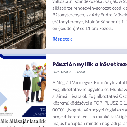
változtatni szándékozókat várják. A 2
állásbörze rendezvénysorozat ötödik 
Bátonyterenyén, az Ady Endre Művel
(Bátonyterenye, Molnár Sándor út 1-3
én (kedden) 9 és 11 óra között.
Részletek
Pásztón nyílik a következ
2026. MÁJUS 11. 08:00
A Nógrád Vármegyei Kormányhivatal F
Foglalkoztatás-felügyeleti és Munkav
a Járási Hivatalok Foglalkoztatási Osz
közreműködésével a TOP_PLUSZ-3.1
00001 „Nógrád vármegyei foglalkozta
projekt keretében, - a munkáltatói ig
május hónapban minden nógrádi járás