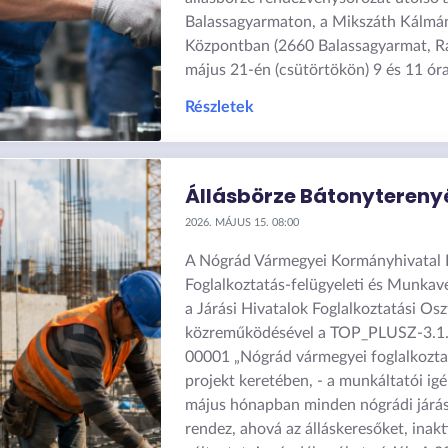
Balassagyarmaton, a Mikszáth Kálmá
Központban (2660 Balassagyarmat, Rá
május 21-én (csütörtökön) 9 és 11 óra
Részletek
Állásbörze Bátonytereny
2026. MÁJUS 15. 08:00
A Nógrád Vármegyei Kormányhivatal F
Foglalkoztatás-felügyeleti és Munkav
a Járási Hivatalok Foglalkoztatási Osz
közreműködésével a TOP_PLUSZ-3.1
00001 „Nógrád vármegyei foglalkozta
projekt keretében, - a munkáltatói ig
május hónapban minden nógrádi járás
rendez, ahová az álláskeresőket, inaktí