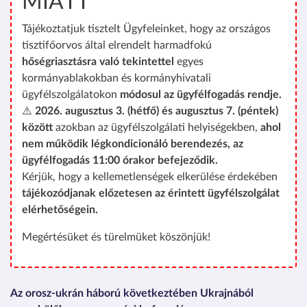
MIATT
Tájékoztatjuk tisztelt Ügyfeleinket, hogy az országos
tisztifőorvos által elrendelt harmadfokú
hőségriasztásra való tekintettel
egyes
kormányablakokban és kormányhivatali
ügyfélszolgálatokon
módosul az ügyfélfogadás rendje.
⚠️
2026. augusztus 3. (hétfő) és augusztus 7. (péntek)
között
azokban az ügyfélszolgálati helyiségekben,
ahol
nem működik légkondicionáló berendezés, az
ügyfélfogadás 11:00 órakor befejeződik.
Kérjük, hogy a kellemetlenségek elkerülése érdekében
tájékozódjanak előzetesen az érintett ügyfélszolgálat
elérhetőségein.
Megértésüket és türelmüket köszönjük!
Az orosz-ukrán háború következtében Ukrajnából