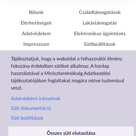
Lábléc1
Lábléc2
Rólunk
Családtámogatások
Elérhetőségek
Lakástámogatás
Adatvédelem
Elektronikus ügyintézés
Impresszum
Sütibeállítások
Akadálymentesítési
Tájékoztatjuk, hogy a weboldal a felhasználói élmény
Nyilatkozat
fokozása érdekében sütiket alkalmaz. A honlap
használatával a Miniszterelnökség Adatkezelési
tájékoztatójában foglaltakat magára nézve tudomásul
veszi.
Adatvédelmi irányelvek
Süti dokumentáció
Süti beállítások
Összes süti elutasítása