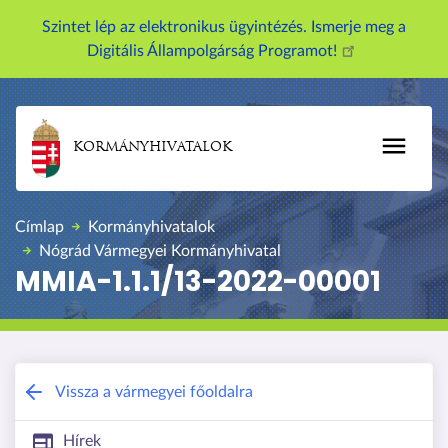
U
Szintet lép az elektronikus ügyintézés. Ismerje meg a
g
Digitális Állampolgárság Programot!
r
á
s
a
KORMÁNYHIVATALOK
t
a
r
Címlap
Kormányhivatalok
t
Nógrád Vármegyei Kormányhivatal
a
MMIA-1.1.1/13-2022-00001
l
o
m
r
a
Nógrád Vármegyei Kormányhivatal
Vissza a vármegyei főoldalra
Hírek