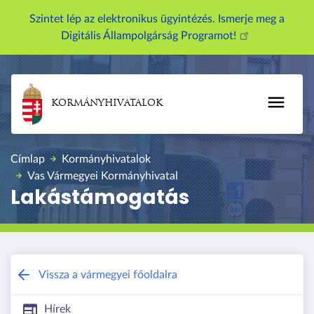
U
Szintet lép az elektronikus ügyintézés. Ismerje meg a
g
Digitális Állampolgárság Programot!
r
á
s
a
KORMÁNYHIVATALOK
t
a
r
Címlap
Kormányhivatalok
t
Vas Vármegyei Kormányhivatal
a
Lakástámogatás
l
o
m
r
a
Vas Vármegyei Kormányhivatal
Vissza a vármegyei főoldalra
Hírek