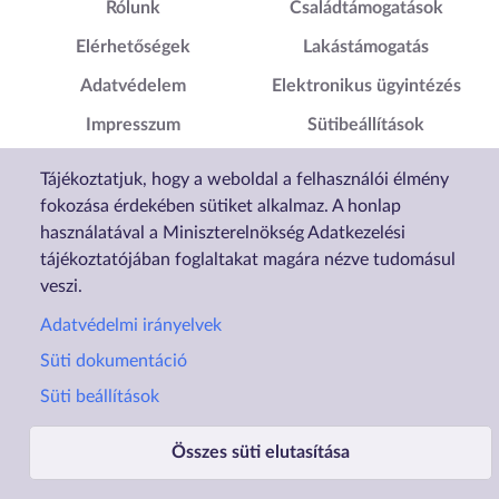
Lábléc1
Lábléc2
Rólunk
Családtámogatások
Elérhetőségek
Lakástámogatás
Adatvédelem
Elektronikus ügyintézés
Impresszum
Sütibeállítások
Akadálymentesítési
Tájékoztatjuk, hogy a weboldal a felhasználói élmény
Nyilatkozat
fokozása érdekében sütiket alkalmaz. A honlap
használatával a Miniszterelnökség Adatkezelési
tájékoztatójában foglaltakat magára nézve tudomásul
veszi.
Adatvédelmi irányelvek
Süti dokumentáció
Süti beállítások
Összes süti elutasítása