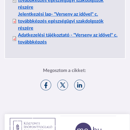
továbbképzés egészségügyi szakdolgozók
részére
Jelentkezési lap- "Verseny az idővel" c.
továbbképzés egészségügyi szakdolgozók
részére
Adatkezelési tájékoztató - "Verseny az idővel" c.
továbbképzés
Megosztom a cikket:
M
M
M
e
e
e
g
g
g
o
o
o
s
s
s
z
z
z
t
t
t