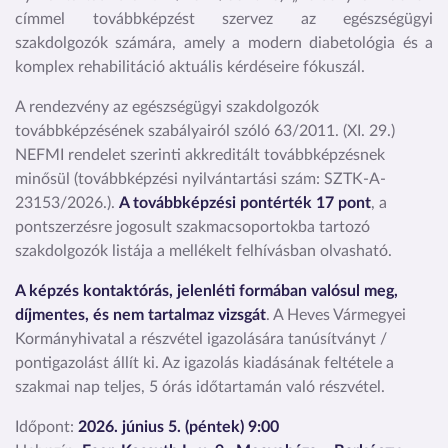
címmel továbbképzést szervez az egészségügyi
szakdolgozók számára, amely a modern diabetológia és a
komplex rehabilitáció aktuális kérdéseire fókuszál.
A rendezvény az egészségügyi szakdolgozók
továbbképzésének szabályairól szóló 63/2011. (XI. 29.)
NEFMI rendelet szerinti akkreditált továbbképzésnek
minősül (továbbképzési nyilvántartási szám: SZTK-A-
23153/2026.).
A továbbképzési pontérték 17 pont
, a
pontszerzésre jogosult szakmacsoportokba tartozó
szakdolgozók listája a mellékelt felhívásban olvasható.
A képzés kontaktórás, jelenléti formában valósul meg,
díjmentes, és nem tartalmaz vizsgát
. A Heves Vármegyei
Kormányhivatal a részvétel igazolására tanúsítványt /
pontigazolást állít ki. Az igazolás kiadásának feltétele a
szakmai nap teljes, 5 órás időtartamán való részvétel.
Időpont:
2026. június 5. (péntek) 9:00