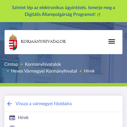
U
Szintet lép az elektronikus ügyintézés. Ismerje meg a
g
Digitális Állampolgárság Programot!
r
á
s
a
KORMÁNYHIVATALOK
t
a
r
Címlap
Kormányhivatalok
t
Heves Vármegyei Kormányhivatal
Hírek
a
l
o
m
r
Heves Vármegyei Kormányhivatal
Vissza a vármegyei főoldalra
a
Hírek