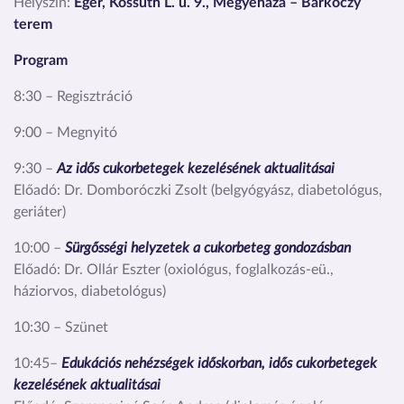
Helyszín:
Eger, Kossuth L. u. 9., Megyeháza – Barkóczy
terem
Program
8:30 – Regisztráció
9:00 – Megnyitó
9:30 –
Az idős cukorbetegek kezelésének aktualitásai
Előadó: Dr. Domboróczki Zsolt (belgyógyász, diabetológus,
geriáter)
10:00 –
Sürgősségi helyzetek a cukorbeteg gondozásban
Előadó: Dr. Ollár Eszter (oxiológus, foglalkozás-eü.,
háziorvos, diabetológus)
10:30 – Szünet
10:45–
Edukációs nehézségek időskorban, idős cukorbetegek
kezelésének aktualitásai