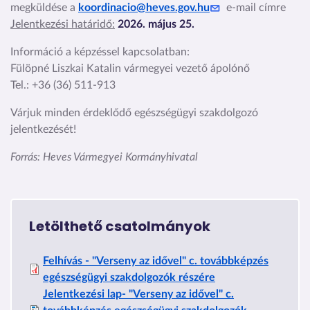
megküldése a
koordinacio@heves.gov.hu
e-mail címre
Jelentkezési határidő:
2026. május 25.
Információ a képzéssel kapcsolatban:
Fülöpné Liszkai Katalin vármegyei vezető ápolónő
Tel.: +36 (36) 511-913
Várjuk minden érdeklődő egészségügyi szakdolgozó
jelentkezését!
Forrás: Heves Vármegyei Kormányhivatal
Letölthető csatolmányok
Dokumentum
Felhívás - "Verseny az idővel" c. továbbképzés
(csatolmány)
egészségügyi szakdolgozók részére
Jelentkezési lap- "Verseny az idővel" c.