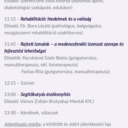
Előadó: Szerencsiné Soós Andrea (diplomás ápoló,
diabetológiai szakápoló, edukátor)
11:15 –
Rehabilitáció: hiedelmek és a valóság
Előadó: Dr. Bora László (pathológus, belgyógyász,
mozgásszervi rehabilitáció szakfőorvos)
11:45 –
Rejtett izmaink – a medencefenéki izomzat szerepe és
fejlesztési lehetőségei
Előadók: Kecskésné Szele Beáta (gyógytornász,
manuálterapeuta, okl. fizioterapeuta)
Farkas Rita (gyógytornász, manuálterapeuta)
12:15 – Szünet
13:00 –
Segítőkutyás érzékenyítés
Előadó: Vámos Zoltán (Kutyabaj-Mentál Kft.)
13:30 – Kérdések, válaszok
Jelentkezés módja
: a kitöltött és aláírt jelentkezési lap