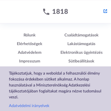
Lábléc1
Lábléc2
Rólunk
Családtámogatások
Elérhetőségek
Lakástámogatás
Adatvédelem
Elektronikus ügyintézés
Impresszum
Sütibeállítások
Akadálymentesítési
Tájékoztatjuk, hogy a weboldal a felhasználói élmény
Nyilatkozat
fokozása érdekében sütiket alkalmaz. A honlap
használatával a Miniszterelnökség Adatkezelési
tájékoztatójában foglaltakat magára nézve tudomásul
veszi.
Adatvédelmi irányelvek