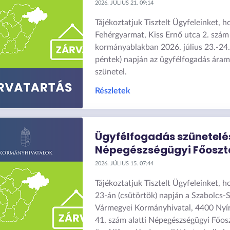
2026. JÚLIUS 21. 09:14
Tájékoztatjuk Tisztelt Ügyfeleinket, h
Fehérgyarmat, Kiss Ernő utca 2. szám 
kormányablakban 2026. július 23.-24.
péntek) napján az ügyfélfogadás áram
szünetel.
Részletek
Ügyfélfogadás szünetelé
Népegészségügyi Főoszt
2026. JÚLIUS 15. 07:44
Tájékoztatjuk Tisztelt Ügyfeleinket, h
23-án (csütörtök) napján a Szabolcs
Vármegyei Kormányhivatal, 4400 Nyír
41. szám alatti Népegészségügyi Főos