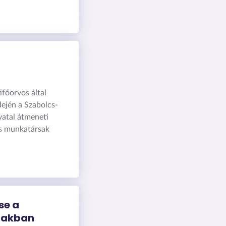
ifőorvos által
dején a Szabolcs-
atal átmeneti
és munkatársak
se a
lakban