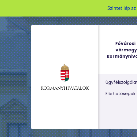
Szintet lép a
Fővárosi 
vármegy
kormányhiva
Ügyfélszolgála
KORMÁNYHIVATALOK
Kereső m
Elérhetőségek