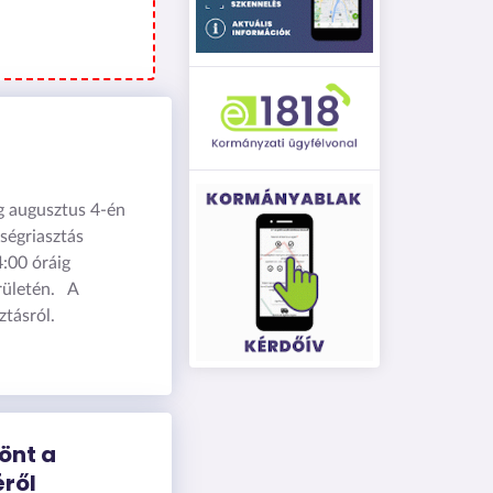
eg augusztus 4-én
ségriasztás
4:00 óráig
rületén. A
ztásról.
önt a
éről