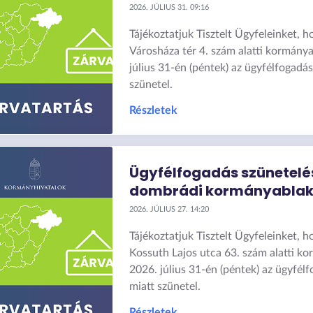
2026. JÚLIUS 31. 09:16
Tájékoztatjuk Tisztelt Ügyfeleinket, h
Városháza tér 4. szám alatti kormány
július 31-én (péntek) az ügyfélfogadá
szünetel.
Részletek
Ügyfélfogadás szünetelé
dombrádi kormányabla
2026. JÚLIUS 27. 14:20
Tájékoztatjuk Tisztelt Ügyfeleinket, 
Kossuth Lajos utca 63. szám alatti k
2026. július 31-én (péntek) az ügyfé
miatt szünetel.
Részletek