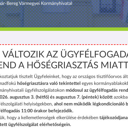
már-Bereg Vármegyei Kormányhivatal
️ VÁLTOZIK AZ ÜGYFÉLFOGAD
END A HŐSÉGRIASZTÁS MIAT
koztatjuk tisztelt Ügyfeleinket, hogy az országos tisztifőorvos ált
madfokú
hőségriasztásra való tekintettel
egyes kormányablakok
mányhivatali ügyfélszolgálatokon
módosul az ügyfélfogadás rend
026. augusztus 3. (hétfő) és augusztus 7. (péntek) között
azokba
élszolgálati helyiségekben,
ahol nem működik légkondicionáló b
félfogadás 11:00 órakor befejeződik.
ük, hogy a kellemetlenségek elkerülése érdekében
tájékozódjana
tett ügyfélszolgálat elérhetőségein.