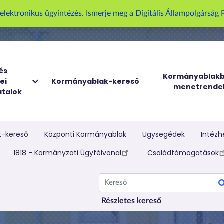
U
z elektronikus ügyintézés. Ismerje meg a Digitális Állampolgársá
g
r
á
s
a
és
Kormányablakb
ei
Kormányablak-kereső
t
menetrende
talok
a
r
t
a
t-kereső
Központi Kormányablak
Ügysegédek
Intézh
l
elletti menü
1818 - Kormányzati Ügyfélvonal
Családtámogatások
o
m
Kereső
r
a
Részletes kereső