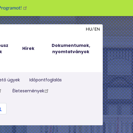
g Programot!
HU
EN
usz
Dokumentumok,
Hírek
k
nyomtatványok
ető ügyek
Időpontfoglalás
Életesemények