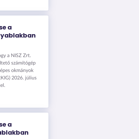
se a
nyablakban
ogy a NISZ Zrt.
ödtető számítógép
cképes okmányok
KIG) 2026. július
el.
se a
ablakban