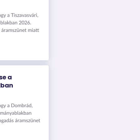
ogy a Tiszavasvári,
ablakban 2026.
s áramszünet miatt
se a
kban
hogy a Dombrád,
ormányablakban
lfogadás áramszünet