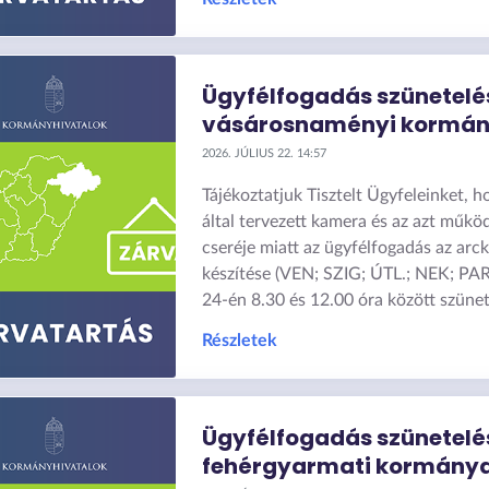
Ügyfélfogadás szünetelé
vásárosnaményi kormá
2026. JÚLIUS 22. 14:57
Tájékoztatjuk Tisztelt Ügyfeleinket, h
által tervezett kamera és az azt műk
cseréje miatt az ügyfélfogadás az ar
készítése (VEN; SZIG; ÚTL.; NEK; PAR
24-én 8.30 és 12.00 óra között szünet
Részletek
Ügyfélfogadás szünetelé
fehérgyarmati kormány