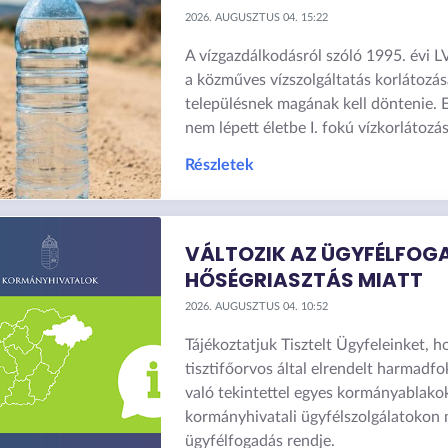
2026. AUGUSZTUS 04. 15:22
A vízgazdálkodásról szóló 1995. évi LV
a közműves vízszolgáltatás korlátozá
településnek magának kell döntenie. 
nem lépett életbe I. fokú vízkorlátozás
Részletek
VÁLTOZIK AZ ÜGYFÉLFOGA
HŐSÉGRIASZTÁS MIATT
2026. AUGUSZTUS 04. 10:52
Tájékoztatjuk Tisztelt Ügyfeleinket, h
tisztifőorvos által elrendelt harmadf
való tekintettel egyes kormányablako
kormányhivatali ügyfélszolgálatokon
ügyfélfogadás rendje.