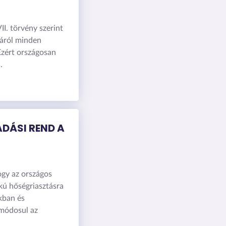
II. törvény szerint
sáról minden
Ezért országosan
.
DÁSI REND A
ogy az országos
okú hőségriasztásra
kban és
 módosul az