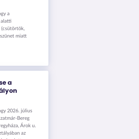
ogy a
alatti
 (csütörtök,
szünet miatt
se a
ályon
ogy 2026. július
-Szatmár-Bereg
egyháza, Árok u.
ztályában az