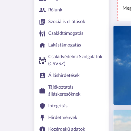
Meg
Rólunk
Szociális ellátások
Családtámogatás
Lakástámogatás
Családvédelmi Szolgálatok
(CSVSZ)
Álláshirdetések
Tájékoztatás
álláskeresőknek
Integritás
Hirdetmények
Közérdekű adatok