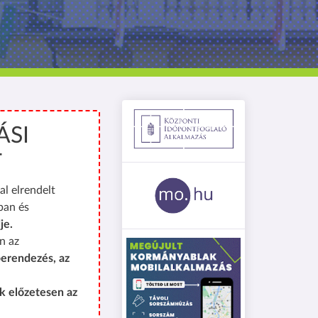
ÁSI
T
al elrendelt
ban és
je.
n az
erendezés, az
k előzetesen az