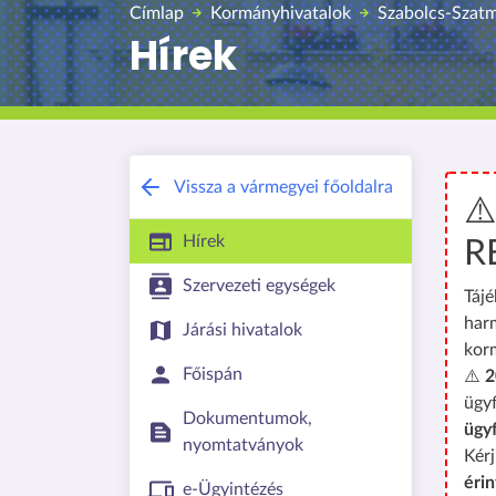
Címlap
Kormányhivatalok
Szabolcs-Szat
Hírek
Vissza a vármegyei főoldalra
⚠
Hírek
R
Szervezeti egységek
Tájé
har
Járási hivatalok
kor
Főispán
⚠️
2
ügyf
Dokumentumok,
ügy
nyomtatványok
Kérj
érin
e-Ügyintézés