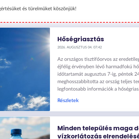
értésüket és türelmüket köszönjük!
Hőségriasztás
2026. AUGUSZTUS 04. 07:42
Az országos tisztifőorvos az eredetil
éjfélig érvényben lévő harmadfokú hő
időtartamát augusztus 7-ig, péntek 2
meghosszabbította az ország teljes te
legfontosabb információk a hőségrias
Részletek
Minden település maga d
vízkorlátozás elrendelés