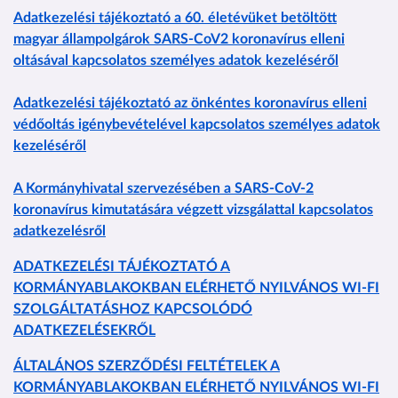
Adatkezelési tájékoztató a 60. életévüket betöltött
magyar állampolgárok SARS-CoV2 koronavírus elleni
oltásával kapcsolatos személyes adatok kezeléséről
Adatkezelési tájékoztató az önkéntes koronavírus elleni
védőoltás igénybevételével kapcsolatos személyes adatok
kezeléséről
A Kormányhivatal szervezésében a SARS-CoV-2
koronavírus kimutatására végzett vizsgálattal kapcsolatos
adatkezelésről
ADATKEZELÉSI TÁJÉKOZTATÓ A
KORMÁNYABLAKOKBAN ELÉRHETŐ NYILVÁNOS WI-FI
SZOLGÁLTATÁSHOZ KAPCSOLÓDÓ
ADATKEZELÉSEKRŐL
ÁLTALÁNOS SZERZŐDÉSI FELTÉTELEK A
KORMÁNYABLAKOKBAN ELÉRHETŐ NYILVÁNOS WI-FI