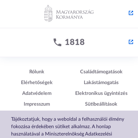
Lábléc1
Lábléc2
Rólunk
Családtámogatások
Elérhetőségek
Lakástámogatás
Adatvédelem
Elektronikus ügyintézés
Impresszum
Sütibeállítások
Akadálymentesítési
Tájékoztatjuk, hogy a weboldal a felhasználói élmény
Nyilatkozat
fokozása érdekében sütiket alkalmaz. A honlap
használatával a Miniszterelnökség Adatkezelési