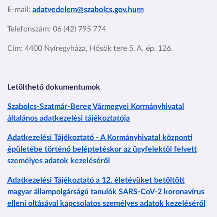
E-mail:
adatvedelem@szabolcs.gov.hu
Telefonszám:
06 (42) 795 774
Cím:
4400 Nyíregyháza, Hősök tere 5. A. ép. 126.
Letölthető dokumentumok
Szabolcs-Szatmár-Bereg Vármegyei Kormányhivatal
általános adatkezelési tájékoztatója
Adatkezelési Tájékoztató - A Kormányhivatal központi
épületébe történő beléptetéskor az ügyfelektől felvett
személyes adatok kezeléséről
Adatkezelési Tájékoztató a 12. életévüket betöltött
magyar állampolgárságú tanulók SARS-CoV-2 koronavírus
elleni oltásával kapcsolatos személyes adatok kezeléséről