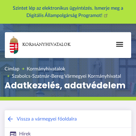
U
Szintet lép az elektronikus ügyintézés. Ismerje meg a
g
Digitális Állampolgárság Programot!
r
á
s
a
KORMÁNYHIVATALOK
t
a
r
Címlap
Kormányhivatalok
t
Szabolcs-Szatmár-Bereg Vármegyei Kormányhivatal
a
Adatkezelés, adatvédelem
l
o
m
r
a
Szabolcs-Szatmár-Bereg Vármegyei K
Vissza a vármegyei főoldalra
Hírek