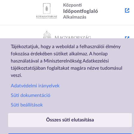
Tájékoztatjuk, hogy a weboldal a felhasználói élmény
fokozása érdekében sütiket alkalmaz. A honlap
használatával a Miniszterelnökség Adatkezelési
tájékoztatójában foglaltakat magára nézve tudomásul
veszi.
Adatvédelmi irányelvek
Lábléc1
Lábléc2
Süti dokumentáció
Rólunk
Családtámogatások
Süti beállítások
Elérhetőségek
Lakástámogatás
Adatvédelem
Elektronikus ügyintézés
Összes süti elutasítása
Impresszum
Sütibeállítások