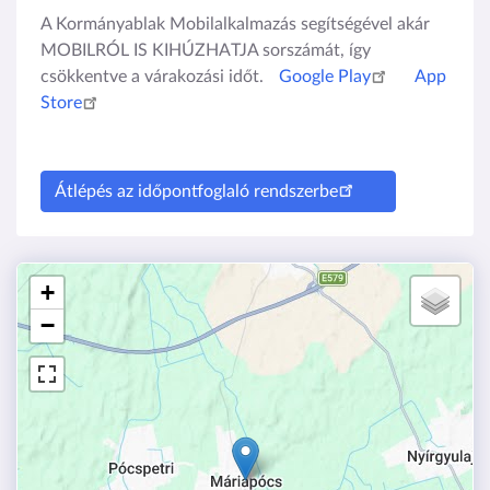
A Kormányablak Mobilalkalmazás segítségével akár
MOBILRÓL IS KIHÚZHATJA sorszámát, így
csökkentve a várakozási időt.
Google Play
App
Store
Átlépés az időpontfoglaló rendszerbe
+
−